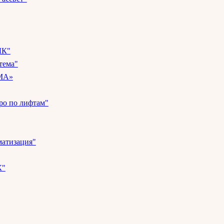
ЛК"
тема"
МА»
ро по лифтам"
матизация"
К"