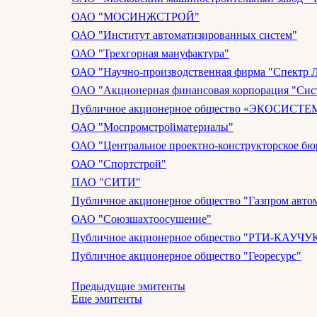
ОАО "МОСИНЖСТРОЙ"
ОАО "Институт автоматизированных систем"
ОАО "Трехгорная мануфактура"
ОАО "Научно-производственная фирма "Спектр 
ОАО "Акционерная финансовая корпорация "Сис
Публичное акционерное общество «ЭКОСИСТЕ
ОАО "Моспромстройматериалы"
ОАО "Центральное проектно-конструкторское бю
ОАО "Спортстрой"
ПАО "СИТИ"
Публичное акционерное общество "Газпром авто
ОАО "Союзшахтоосушение"
Публичное акционерное общество "РТИ-КАУЧУ
Публичное акционерное общество "Георесурс"
Предыдущие эмитенты
Еще эмитенты