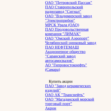
ОАО "Петровский Пассаж"
ПАО Ставропольский
радиозавод "Сигнал"
ОАО "Владимирский завод
"Электроприбор"
МРСК Урала (ОАО)
ПАО Продовольственная
компания "ЛИМАК"
ОАО "Омский Аэропорт"
Челябинский цинковый завод
ПАО НЕФТЕМАШ
Акционерное общество
"Саранский завод
автосамосвалов"
АО "Гипровостокнефть"
(Самара)
Купить акции
ПАО "Завод керамических
изделий"
ОАО АК "Транснефть"
ОАО "Магаданский морской
торговый порт"
Акрон