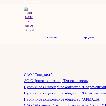
forstock.ru
купить
продать
ОАО "Совфрахт"
АО Сафоновский завод Теплоконтроль
Публичное акционерное общество "Современный
Публичное акционерное общество "Отечественны
Публичное акционерное общество "АРМАДА"
ОАО "Московский машиностроительный завод " Р