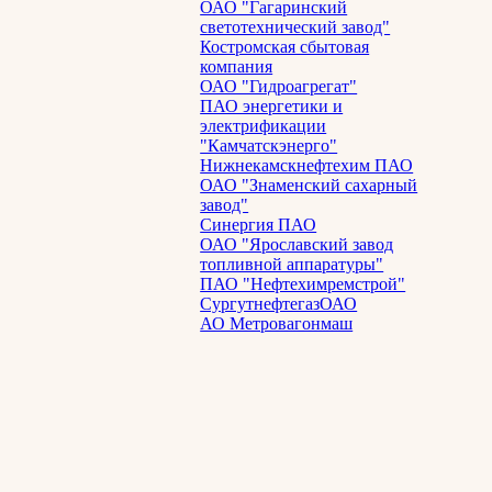
ОАО "Гагаринский
светотехнический завод"
Костромская сбытовая
компания
ОАО "Гидроагрегат"
ПАО энергетики и
электрификации
"Камчатскэнерго"
Нижнекамскнефтехим ПАО
ОАО "Знаменский сахарный
завод"
Синергия ПАО
ОАО "Ярославский завод
топливной аппаратуры"
ПАО "Нефтехимремстрой"
СургутнефтегазОАО
АО Метровагонмаш