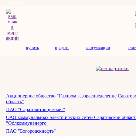
forstock.ru
купить
продать
консультации
ста
Акционерное общество "Газпром газораспределение Саратов
область"
ПАО "Саратоввторцветмет"
ОАО коммунальных электрических сетей Саратовской област
"Облкоммунэнерго"
ПАО "Богородскнефть"