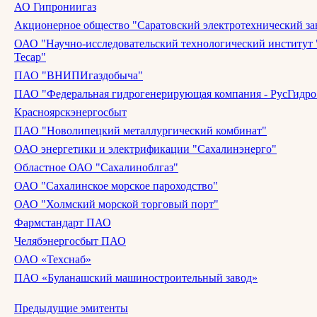
АО Гипрониигаз
Акционерное общество "Саратовский электротехнический за
ОАО "Научно-исследовательский технологический институ
Тесар"
ПАО "ВНИПИгаздобыча"
ПАО "Федеральная гидрогенерирующая компания - РусГидро
Красноярскэнергосбыт
ПАО "Новолипецкий металлургический комбинат"
ОАО энергетики и электрификации "Сахалинэнерго"
Областное ОАО "Сахалиноблгаз"
ОАО "Сахалинское морское пароходство"
ОАО "Холмский морской торговый порт"
Фармстандарт ПАО
Челябэнергосбыт ПАО
ОАО «Техснаб»
ПАО «Буланашский машиностроительный завод»
Предыдущие эмитенты