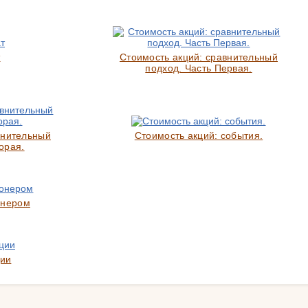
т
Стоимость акций: сравнительный
подход. Часть Первая.
внительный
Стоимость акций: события.
орая.
онером
ции