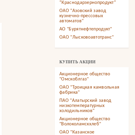
“Краснодарзернопродукт”
ОАО "Азовский завод
кузнечно-прессовых
автоматов"
АО "Бурятнефтепродукт"
ОАО "Лысковоавтотранс"
КУПИТЬ АКЦИИ
Акционерное общество
"Омскоблгаз"
ОАО "Троицкая камвольная
фабрика"
ПАО "Алатырский завод
низкотемпературных
холодильников"
Акционерное общество
"Волоколамскхлеб"
ОАО "Казанское