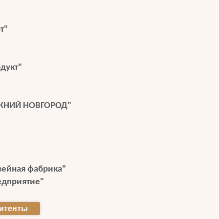
т"
дукт"
ЖНИЙ НОВГОРОД"
вейная фабрика"
едприятие"
итенты