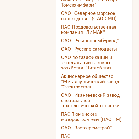
общество "Фармстандарт-
Томскхимфарм"
ОАО "Северное морское
пароходство" (ОАО СМП)
ПАО Продовольственная
компания "ЛИМАК"
ОАО "Рязаньпромбурвод"
ОАО "Русские самоцветы"
ОАО по газификации и
эксплуатации газового
хозяйства "Читаоблгаз"
Акционерное общество
"Металлургический завод
"Электросталь"
ОАО "Ивантеевский завод
специальной
технологической оснастки"
ПАО Тюменские
моторостроители (ПАО ТМ)
ОАО "Востокремстрой"
ПАО