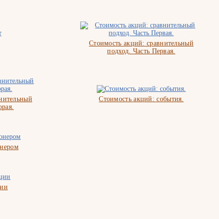
Стоимость акций: сравнительный
подход. Часть Первая.
внительный
Стоимость акций: события.
орая.
онером
ции