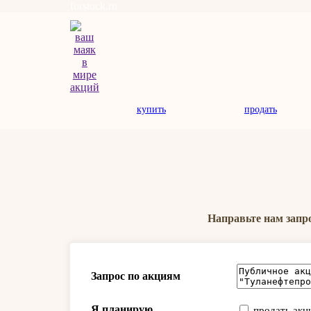
forstock.ru
купить
продать
Направьте нам запр
Запрос по акциям
Я планирую
продать акц