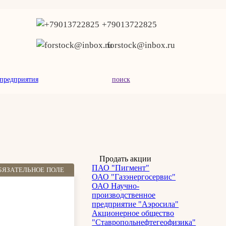
+79013722825
forstock@inbox.ru
предприятия
поиск
Продать акции
ПАО "Пигмент"
БЯЗАТЕЛЬНОЕ ПОЛЕ
ОАО "Газэнергосервис"
ОАО Научно-
производственное
предприятие "Аэросила"
Акционерное общество
"Ставропольнефтегеофизика"