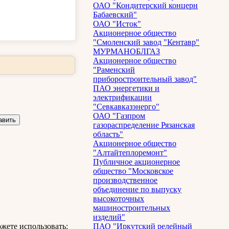
ОАО "Кондитерский концерн
Бабаевский"
ОАО "Исток"
Акционерное общество
"Смоленский завод "Кентавр"
МУРМАНОБЛГАЗ
Акционерное общество
"Раменский
приборостроительный завод"
ПАО энергетики и
электрификации
"Севкавказэнерго"
ОАО "Газпром
газораспределение Рязанская
область"
Акционерное общество
"Алтайтеплоремонт"
Публичное акционерное
общество "Московское
производственное
объединение по выпуску
высокоточных
машиностроительных
изделий"
жете использовать:
ПАО "Иркутский релейный