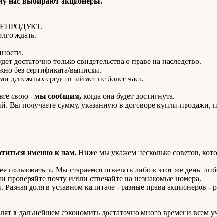
 нас выбирают акционеры.
ФТЕПРОДУКТ.
олго ждать.
нности.
удет достаточно только свидетельства о праве на наследство.
жно без сертификата/выписки.
ми денежных средств займет не более часа.
ьте свою -
мы сообщим,
когда она будет достигнута.
ий. Вы получаете сумму, указанную в договоре купли-продажи, 
атиться именно к нам.
Ниже мы укажем несколько советов, кот
е пользоваться. Мы стараемся отвечать либо в этот же день, либо
ни проверяйте почту и/или отвечайте на незнакомые номера.
Разная доля в уставном капитале - разные права акционеров - р
олят в дальнейшем сэкономить достаточно много времени всем у