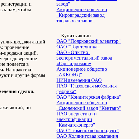
с регистрации и
завод"
ь к нам, чтобы
Акционерное общество
"Кировградский завод
твердых сплавов"
Купить акции
ОАО "Поярковский элеватор"
купли-продажи акций
ОАО "Торгтехника"
в: проведение
ОАО «Опытно-
и-продажи акций.
экспериментальный завод
через доверенное
«Орггидромаш»
ие подается в
Акционерное общество
та.
На практике
"АККОНД"
вуют и другие формы
НИИизмерения ОАО
ПАО "Глазовская мебельная
едения сделки.
фабрика"
ОАО "Кондитерская фабрика"
Акционерное общество
ажи акций, по
"Смоленский завод "Кентавр"
ПАО энергетики и
электрификации
"Камчатскэнерго"
ОАО "Тюменьхлебопродукт"
ОАО Холдинговая компания