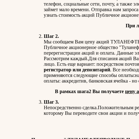
телефон, социальные сети, почту, а также э
займет мало времени. Отправка нам запроса
узнать стоимость акций Публичное акционе
При л
Шаг 2.
Мы сообщаем Вам цену акций ТУЛАНЕФТЕПР
Публичное акционерное общество "Туланефт
перерегистрации акций и оплата. Данные э
Рассмотрим каждый.Для списания акций Вам
лицо. Есть еще вариант: посредством почтов
регистратор или депозитарий
. Все необхо
применяются следующие способы оплаты:на
оплаты: аккредитив, банковская ячейка - но
В рамках шага2 Вы получаете
цену
Шаг 3.
Непосредственно сделка.Положительным рез
которому Вы переводите свои акции и полу