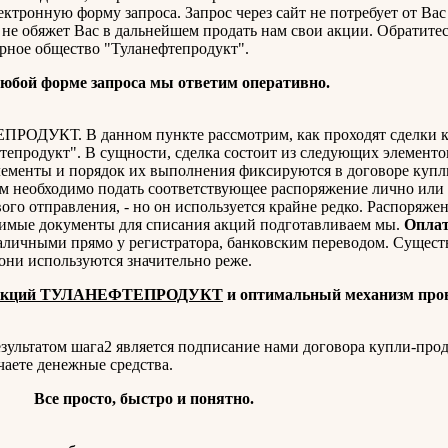
лектронную форму запроса. Запрос через сайт не потребует от Ва
 не обяжет Вас в дальнейшем продать нам свои акции. Обратитес
рное общество "Туланефтепродукт".
юбой форме запроса мы ответим оперативно.
ОДУКТ. В данном пункте рассмотрим, как проходят сделки 
епродукт". В сущности, сделка состоит из следующих элементо
лементы и порядок их выполнения фиксируются в договоре купл
 необходимо подать соответствующее распоряжение лично или 
ого отправления, - но он используется крайне редко. Распоряжен
димые документы для списания акций подготавливаем мы.
Опла
личными прямо у регистратора, банковским переводом. Сущест
 они используются значительно реже.
 акций ТУЛАНЕФТЕПРОДУКТ
и оптимальный механизм пров
ультатом шага2 является подписание нами договора купли-прод
чаете денежные средства.
Все просто, быстро и понятно.