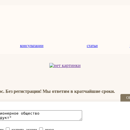
консультации
статьи
ос. Без регистрации! Мы ответим в кратчайшие сроки.
О
ии
купить акции
иное