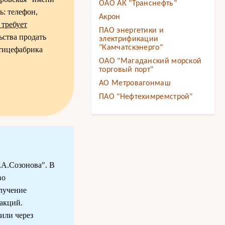
ОАО АК "Транснефть"
ь: телефон,
Акрон
 требует
ПАО энергетики и
ьства продать
электрификации
"Камчатскэнерго"
Птицефабрика
ОАО "Магаданский морской
торговый порт"
АО Метровагонмаш
ПАО "Нефтехимремстрой"
А.Созонова". В
во
олучение
акций.
или через