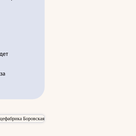
дет
за