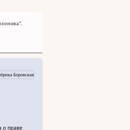
зонова".
а о праве