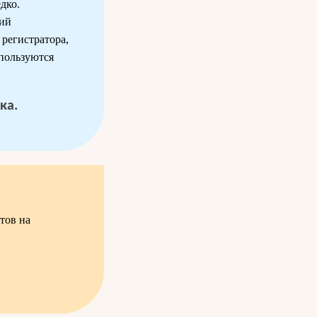
дко.
ций
регистратора,
спользуются
ка.
тов на