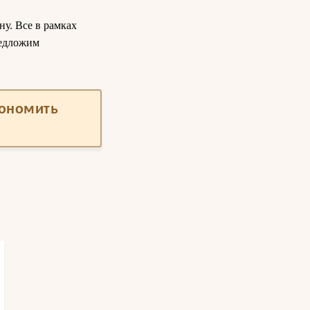
ну. Все в рамках
редложим
кономить