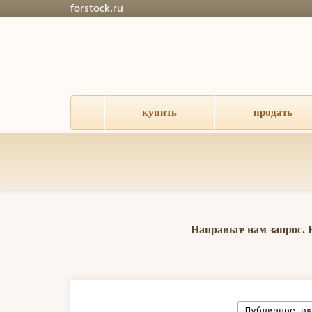
forstock.ru
купить
продать
Направьте нам запрос.