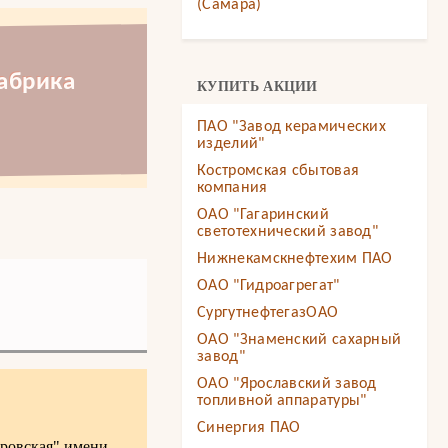
(Самара)
абрика
КУПИТЬ АКЦИИ
ПАО "Завод керамических
изделий"
Костромская сбытовая
компания
ОАО "Гагаринский
светотехнический завод"
Нижнекамскнефтехим ПАО
ОАО "Гидроагрегат"
СургутнефтегазОАО
ОАО "Знаменский сахарный
завод"
ОАО "Ярославский завод
топливной аппаратуры"
Синергия ПАО
оровская" имени