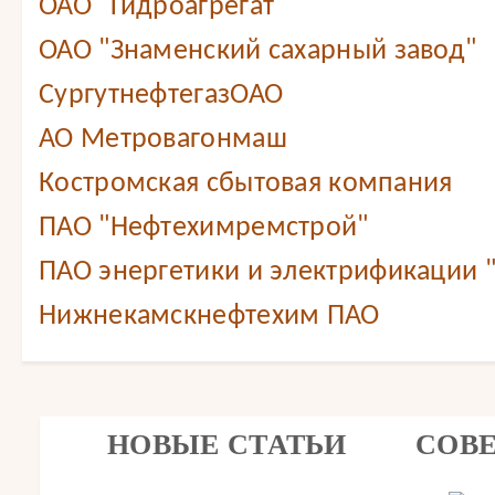
ОАО "Гидроагрегат"
ОАО "Знаменский сахарный завод"
СургутнефтегазОАО
АО Метровагонмаш
Костромская сбытовая компания
ПАО "Нефтехимремстрой"
ПАО энергетики и электрификации 
Нижнекамскнефтехим ПАО
НОВЫЕ СТАТЬИ
СОВ