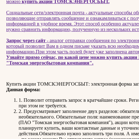
можно
купить акции ТОМСКЭНЕРГОСБЫТ.
Социальные сети/электронная почта - актуальные способы о
позволяющие отправлять сообщение и ознакамливаться с по
информацией в удобное время. Этот способ особенно актуален
нужно сравнить информацию, полученную из нескольких ист
Запрос через сайт
- аналог отправки сообщения по электронн
который позволит Вам в одном письме указать всю необход
информацию.При этом часть полей будет уже заполнена авто
Узнайте прямо сейчас, по какой цене можно купить акци
"Томская энергосбытовая компания".
Купить акции ТОМСКЭНЕРГОСБЫТ: электронная форма зап
Данная форма:
1. Позволит отправить запрос в кратчайшие сроки. Рег
при этом не требуется.
2. Предусматривает заполнение двух разделов: обязател
необязательного. Обязательные поля: наименование пр
(ПАО "Томская энергосбытовая компания"), акции кото
планируете купить, ваши контактные данные и уточнен
действия.Обязательно нужно заполнить три поля. А им