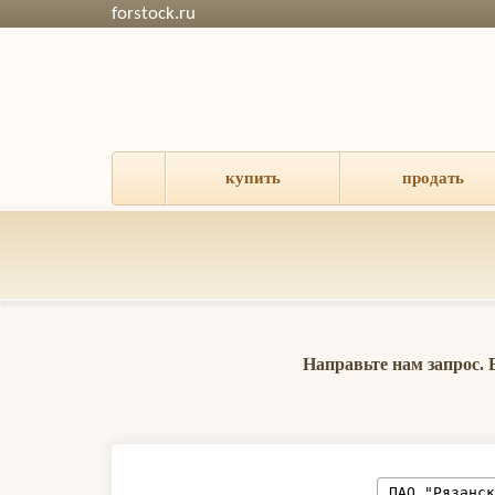
forstock.ru
купить
продать
Направьте нам запрос.