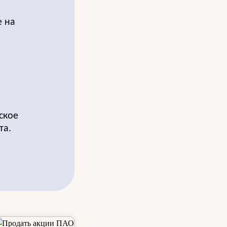
е на
ское
та.