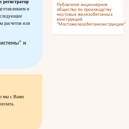
 в
регистратор
Публичное акционерное
дготавливаем и
общество по производству
мостовых железобетонных
я следующие
конструкций
а расчетов или
"Мостожелезобетонконструкция"
системы" и
ки мы с Вами
оплата.