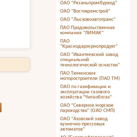
ОАО "Рязаньпромбурвод"
ОАО "Востокремстрой"
ОАО "Лысковоавтотранс"
ПАО Продовольственная
компания "ЛИМАК"
ПАО
“Краснодарзернопродукт”
ОАО "Ивантеевский завод
специальной
технологической оснастки"
ПАО Тюменские
моторостроители (ПАО ТМ)
ОАО по газификации и
эксплуатации газового
хозяйства "Читаоблгаз"
ОАО "Северное морское
пароходство" (ОАО СМП)
ОАО "Азовский завод
кузнечно-прессовых
автоматов"