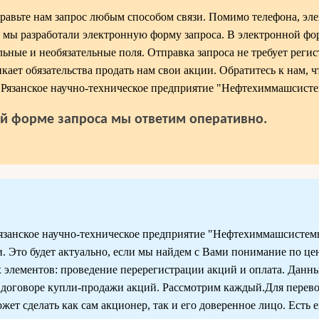
авьте нам запрос любым способом связи. Помимо телефона, эл
 мы разработали электронную форму запроса. В электронной фор
ьные и необязательные поля. Отправка запроса не требует реги
кает обязательства продать нам свои акции. Обратитесь к нам, ч
Рязанское научно-техническое предприятие "Нефтехиммашсисте
й форме запроса мы ответим оперативно.
занское научно-техническое предприятие "Нефтехиммашсистем
и. Это будет актуально, если мы найдем с Вами понимание по це
х элементов: проведение перерегистрации акций и оплата. Данн
 договоре купли-продажи акций. Рассмотрим каждый.Для перев
ет сделать как сам акционер, так и его доверенное лицо. Есть 