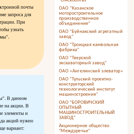
"Омскоблгаз"
ектронной почты
ОАО "Казанское
моторостроительное
ме запроса для
производственное
страции. При
объединение"
тобы узнать
ОАО "Буйнакский агрегатный
мы".
завод"
ОАО "Троицкая камвольная
фабрика"
ОАО "Тверской
экскаваторный завод"
ОАО «Ангелинский элеватор»
ОАО "Тульский проектно-
конструкторский
технологический институт
машиностроения"
ы". В данном
ОАО "БОРОВИЧСКИЙ
не на акции. В
ОПЫТНЫЙ
МАШИНОСТРОИТЕЛЬНЫЙ
ые элементы и
ЗАВОД"
ода акций нужно
Акционерное общество
еще вариант:
"Междуречье"