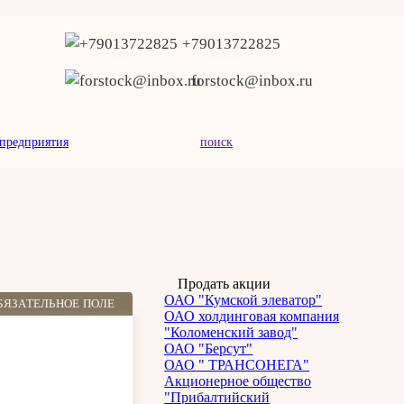
+79013722825
forstock@inbox.ru
предприятия
поиск
Продать акции
ОАО "Кумской элеватор"
БЯЗАТЕЛЬНОЕ ПОЛЕ
ОАО холдинговая компания
"Коломенский завод"
ОАО "Берсут"
ОАО " ТРАНСОНЕГА"
Акционерное общество
"Прибалтийский