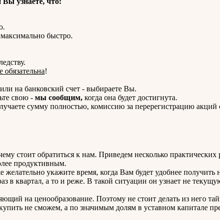
 Вы узнаете, что:
о.
 максимально быстро.
ледству.
е обязательна
!
или на банковский счет - выбираете Вы.
ьте свою -
мы сообщим,
когда она будет достигнута.
получаете сумму полностью, комиссию за перерегистрацию акций
очему стоит обратиться к нам. Приведем несколько практических
олее продуктивным.
е желательно укажите время, когда Вам будет удобнее получить 
аз в квартал, а то и реже. В такой ситуации он узнает не текущую
яющий на ценообразование. Поэтому не стоит делать из него тай
купить не сможем, а по значимым долям в уставном капитале п