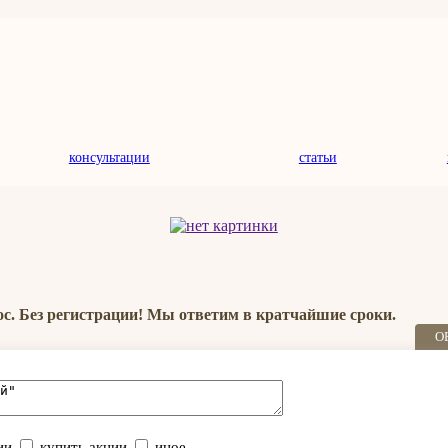
консультации
статьи
ос. Без регистрации! Мы ответим в кратчайшие сроки.
О
ии
купить акции
иное