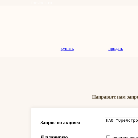
forstock.ru
купить
продать
Направьте нам запр
Запрос по акциям
Я планирую
продать акц