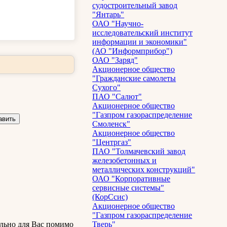
судостроительный завод
"Янтарь"
ОАО "Научно-
исследовательский институт
информации и экономики"
(АО "Информприбор")
ОАО "Заряд"
Акционерное общество
"Гражданские самолеты
Сухого"
ПАО "Салют"
Акционерное общество
"Газпром газораспределение
Смоленск"
Акционерное общество
"Центргаз"
ПАО "Толмачевский завод
железобетонных и
металлических конструкций"
ОАО "Корпоративные
сервисные системы"
(КорСсис)
Акционерное общество
"Газпром газораспределение
льно для Вас помимо
Тверь"