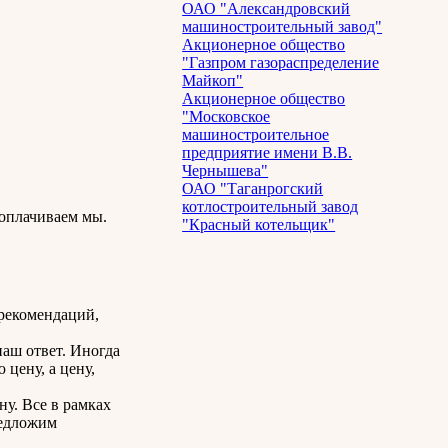
ОАО "Александровский
машиностроительный завод"
Акционерное общество
"Газпром газораспределение
Майкоп"
Акционерное общество
"Московское
машиностроительное
предприятие имени В.В.
Чернышева"
ОАО "Таганрогский
котлостроительный завод
 оплачиваем мы.
"Красный котельщик"
 рекомендаций,
наш ответ. Иногда
 цену, а цену,
ну. Все в рамках
редложим