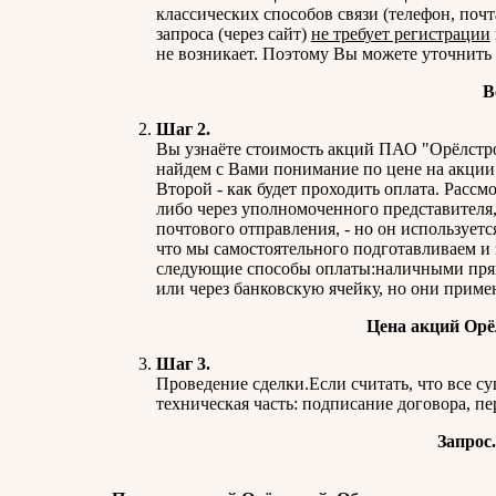
классических способов связи (телефон, поч
запроса (через сайт)
не требует регистрации
не возникает. Поэтому Вы можете уточнить
В
Шаг 2.
Вы узнаёте стоимость акций ПАО "Орёлстрой
найдем с Вами понимание по цене на акции.
Второй - как будет проходить оплата. Рас
либо через уполномоченного представителя,
почтового отправления, - но он используетс
что мы самостоятельного подготавливаем и
следующие способы оплаты:наличными прямо
или через банковскую ячейку, но они приме
Цена акций Орёл
Шаг 3.
Проведение сделки.Если считать, что все су
техническая часть: подписание договора, пе
Запрос