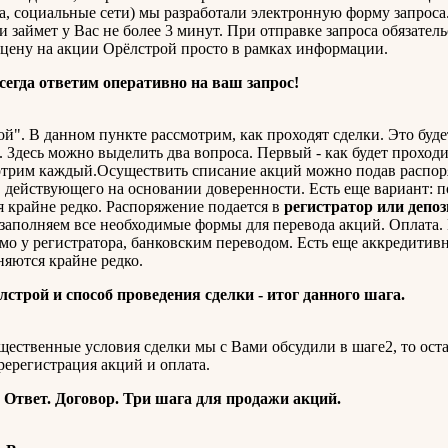
та, социальные сети) мы разработали электронную форму запрос
и займет у Вас не более 3 минут. При отправке запроса обязател
 цену на акции Орёлстрой просто в рамках информации.
сегда ответим оперативно на ваш запрос!
". В данном пункте рассмотрим, как проходят сделки. Это буде
 Здесь можно выделить два вопроса. Первый - как будет проходи
смотрим каждый.Осуществить списание акций можно подав распор
 действующего на основании доверенности. Есть еще вариант: 
я крайне редко. Распоряжение подается в
регистратор или депо
 заполняем все необходимые формы для перевода акций. Оплата
 у регистратора, банковским переводом. Есть еще аккредитивн
няются крайне редко.
строй и способ проведения сделки - итог данного шага.
щественные условия сделки мы с Вами обсудили в шаге2, то оста
ререгистрация акций и оплата.
. Ответ. Договор. Три шага для продажи акций.