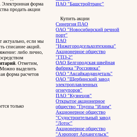
а. Электронная форма
ПАО "Башстройтранс"
ьства продать акции
Купить акции
Синергия ПАО
ОАО "Новосибирский речной
порт"
ПАО
т актуально, если мы
"Нижегородсельхозтехника"
ть списание акций.
Акционерное общество
яжение: либо лично,
"ГПЗ-2"
посредством
ОАО Белгородская швейная
зитарий
. Отметим,
фабрика "Россиянка"
. Можно выделить
ОАО "Аксайкардандеталь"
ая форма расчетов
ОАО "Щербинский завод
электроплавленных
огнеупоров"
ПАО "Кузнецов"
Открытое акционерное
ется только
общество "Группа "Илим"
Акционерное общество
"Судостроительный завод
"Лотос"
Акционерное общество
"Аэропорт Архангельск"