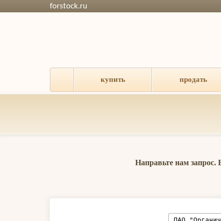
forstock.ru
купить
продать
Направьте нам запрос.