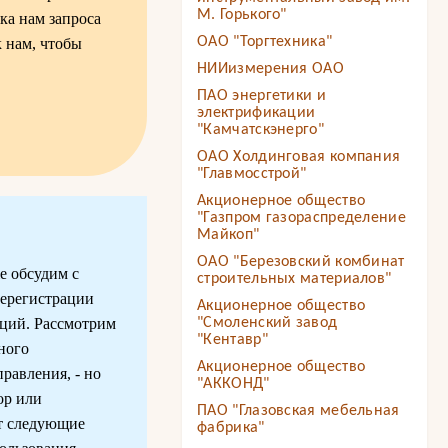
М. Горького"
ка нам запроса
ОАО "Торгтехника"
к нам, чтобы
НИИизмерения ОАО
ПАО энергетики и
электрификации
"Камчатскэнерго"
ОАО Холдинговая компания
"Главмосстрой"
Акционерное общество
"Газпром газораспределение
Майкоп"
ОАО "Березовский комбинат
е обсудим с
строительных материалов"
ререгистрации
Акционерное общество
кций. Рассмотрим
"Смоленский завод
"Кентавр"
ного
Акционерное общество
равления, - но
"АККОНД"
ор или
ПАО "Глазовская мебельная
т следующие
фабрика"