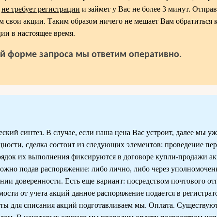
)
не требует регистрации
и займет у Вас не более 3 минут. Отправ
м свои акции. Таким образом ничего не мешает Вам обратиться 
ии в настоящее время.
й форме запроса мы ответим оперативно.
ий синтез. В случае, если наша цена Вас устроит, далее мы уж
ущности, сделка состоит из следующих элементов: проведение пе
рядок их выполнения фиксируются в договоре купли-продажи а
жно подав распоряжение: либо лично, либо через уполномочен
нии доверенности. Есть еще вариант: посредством почтового отп
имости от учета акций данное распоряжение подается в регистрат
нты для списания акций подготавливаем мы. Оплата. Существую