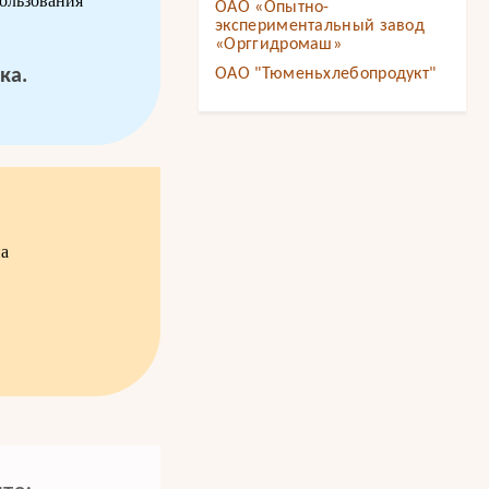
ользования
ОАО «Опытно-
экспериментальный завод
«Орггидромаш»
ка.
ОАО "Тюменьхлебопродукт"
на