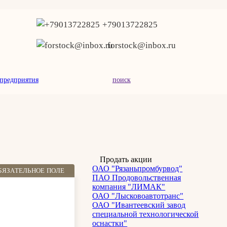
+79013722825
forstock@inbox.ru
предприятия
поиск
Продать акции
ОАО "Рязаньпромбурвод"
БЯЗАТЕЛЬНОЕ ПОЛЕ
ПАО Продовольственная
компания "ЛИМАК"
ОАО "Лысковоавтотранс"
ОАО "Ивантеевский завод
специальной технологической
оснастки"