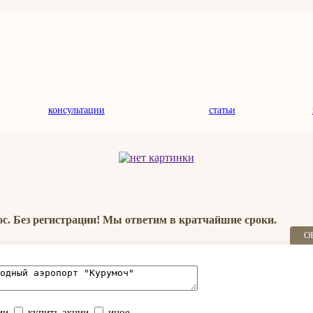
консультации
статьи
ос. Без регистрации! Мы ответим в кратчайшие сроки.
О
ии
купить акции
иное