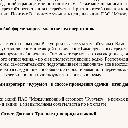
а данной странице, или позвоните нам. Также можно написать н
через сайт регистрация не требуется. При запросе/обращении к н
 акции. Поэтому Вы можете уточнить цену на акции ПАО "Межд
юбой форме запроса мы ответим оперативно.
ае, если наша цена Вас устроит, далее мы уже обсудим с Вами, 
 двух этапов: списание акций и получение Вами денежных средст
споряжение/поручение. Это может сделать как сам акционер, та
ого отправления, - но он используется крайне редко. Распоряжен
то мы самостоятельного подготавливаем и заполняем все необх
меняются следующие способы оплаты:наличными или переводом.
ая ячейка - но они используются значительно реже.
аэропорт "Курумоч" и способ проведения сделки - итог да
и акций ПАО "Международный аэропорт "Курумоч", в рамках к
ии акций, а мы выполняем обязательства по их оплате.
. Ответ. Договор. Три шага для продажи акций.