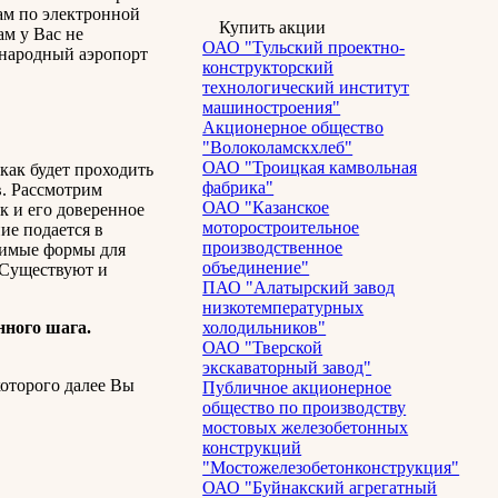
ам по электронной
Купить акции
ам у Вас не
ОАО "Тульский проектно-
ународный аэропорт
конструкторский
технологический институт
машиностроения"
Акционерное общество
"Волоколамскхлеб"
ОАО "Троицкая камвольная
как будет проходить
фабрика"
в. Рассмотрим
ОАО "Казанское
к и его доверенное
моторостроительное
ие подается в
производственное
одимые формы для
объединение"
 Существуют и
ПАО "Алатырский завод
низкотемпературных
нного шага.
холодильников"
ОАО "Тверской
экскаваторный завод"
оторого далее Вы
Публичное акционерное
общество по производству
мостовых железобетонных
конструкций
"Мостожелезобетонконструкция"
ОАО "Буйнакский агрегатный