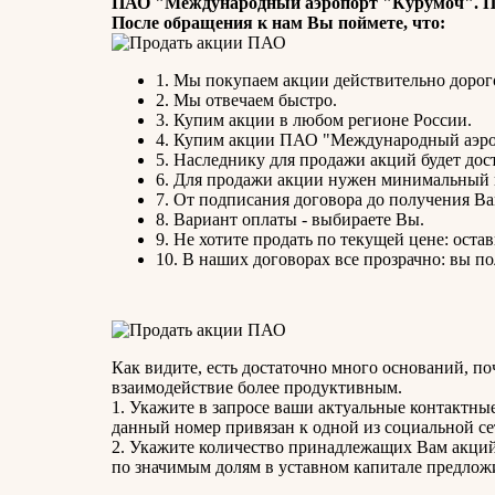
ПАО "Международный аэропорт "Курумоч". П
После обращения к нам Вы поймете, что:
1. Мы покупаем акции действительно дорог
2. Мы отвечаем быстро.
3. Купим акции в любом регионе России.
4. Купим акции ПАО "Международный аэроп
5. Наследнику для продажи акций будет дост
6. Для продажи акции нужен минимальный 
7. От подписания договора до получения Ва
8. Вариант оплаты - выбираете Вы.
9. Не хотите продать по текущей цене: остав
10. В наших договорах все прозрачно: вы 
Как видите, есть достаточно много оснований, по
взаимодействие более продуктивным.
1. Укажите в запросе ваши актуальные контактны
данный номер привязан к одной из социальной сет
2. Укажите количество принадлежащих Вам акций.
по значимым долям в уставном капитале предлож