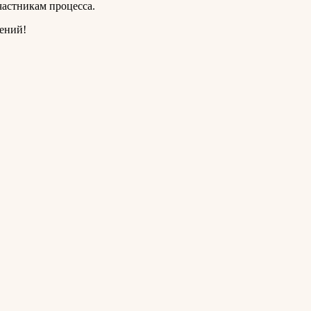
частникам процесса.
ений!