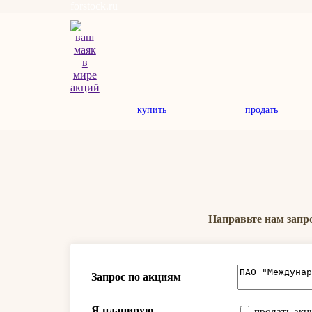
forstock.ru
купить
продать
Направьте нам запр
Запрос по акциям
Я планирую
продать акц