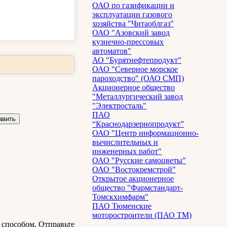
ОАО по газификации и
эксплуатации газового
хозяйства "Читаоблгаз"
ОАО "Азовский завод
кузнечно-прессовых
автоматов"
АО "Бурятнефтепродукт"
ОАО "Северное морское
пароходство" (ОАО СМП)
Акционерное общество
"Металлургический завод
"Электросталь"
ПАО
“Краснодарзернопродукт”
ОАО "Центр информационно-
вычислительных и
инженерных работ"
ОАО "Русские самоцветы"
ОАО "Востокремстрой"
Открытое акционерное
общество "Фармстандарт-
Томскхимфарм"
ПАО Тюменские
моторостроители (ПАО ТМ)
способом. Отправьте