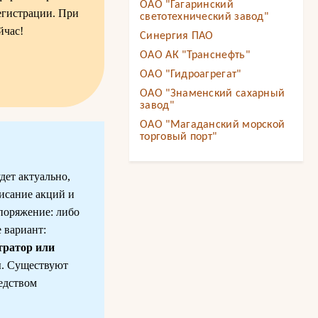
ОАО "Гагаринский
егистрации. При
светотехнический завод"
йчас!
Синергия ПАО
ОАО АК "Транснефть"
ОАО "Гидроагрегат"
ОАО "Знаменский сахарный
завод"
ОАО "Магаданский морской
торговый порт"
дет актуально,
писание акций и
поряжение: либо
 вариант:
тратор или
ы. Существуют
едством