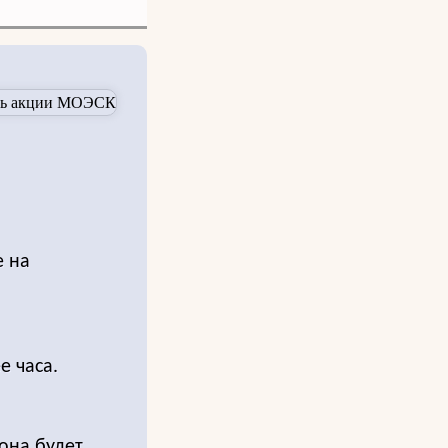
е на
е часа.
она будет