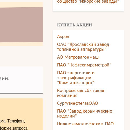
общество "Ижорские заводы"
КУПИТЬ АКЦИИ
Акрон
ОАО "Ярославский завод
топливной аппаратуры"
АО Метровагонмаш
ПАО "Нефтехимремстрой"
ПАО энергетики и
электрификации
вий.
"Камчатскэнерго"
Костромская сбытовая
компания
СургутнефтегазОАО
ПАО "Завод керамических
изделий"
ом. Телефон,
Нижнекамскнефтехим ПАО
форме запроса