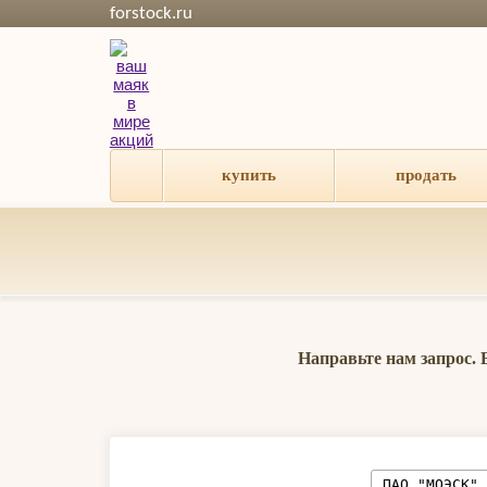
forstock.ru
купить
продать
Направьте нам запрос.