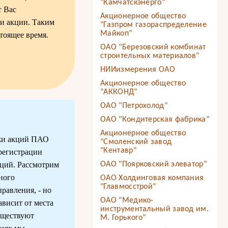
"Камчатскэнерго"
т Вас
Акционерное общество
ои акции. Таким
"Газпром газораспределение
Майкоп"
тоящее время.
ОАО "Березовский комбинат
строительных материалов"
НИИизмерения ОАО
Акционерное общество
"АККОНД"
ОАО "Петрохолод"
ОАО "Кондитерская фабрика"
Акционерное общество
ажи акций ПАО
"Смоленский завод
"Кентавр"
ерегистрации
кций. Рассмотрим
ОАО "Поярковский элеватор"
ного
ОАО Холдинговая компания
"Главмосстрой"
равления, - но
ОАО "Медико-
зависит от места
инструментальный завод им.
уществуют
М. Горького"