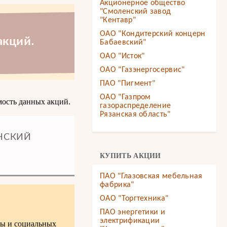
Акционерное общество
"Смоленский завод
"Кентавр"
ОАО "Кондитерский концерн
акций.
Бабаевский"
ОАО "Исток"
ОАО "Газэнергосервис"
ПАО "Пигмент"
ОАО "Газпром
ость данных акций.
газораспределение
Рязанская область"
ЗАНСКИЙ
КУПИТЬ АКЦИИ
ПАО "Глазовская мебельная
фабрика"
ОАО "Торгтехника"
ПАО энергетики и
электрификации
ты и социальных