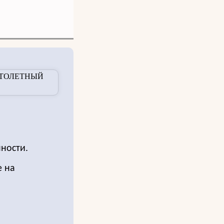
ности.
е на