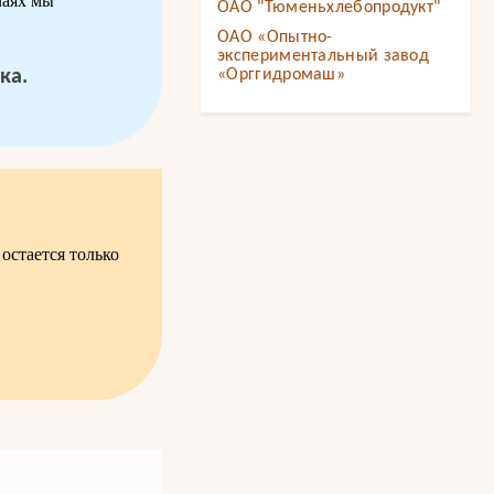
чаях мы
ОАО "Тюменьхлебопродукт"
ОАО «Опытно-
экспериментальный завод
ка.
«Орггидромаш»
остается только