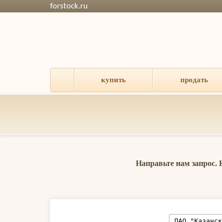
forstock.ru
купить
продать
Направьте нам запрос.