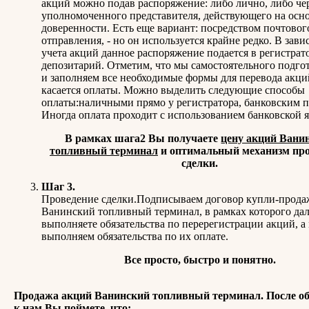
акций можно подав распоряжение: либо лично, либо че
уполномоченного представителя, действующего на осн
доверенности. Есть еще вариант: посредством почтовог
отправления, - но он используется крайне редко. В зави
учета акций данное распоряжение подается в регистрат
депозитарий. Отметим, что мы самостоятельного подго
и заполняем все необходимые формы для перевода акци
касается оплаты. Можно выделить следующие способы
оплаты:наличными прямо у регистратора, банковским п
Иногда оплата проходит с использованием банковской 
В рамках шага2 Вы получаете
цену акций Вани
топливный терминал
и оптимальный механизм пр
сделки.
Шаг 3.
Проведение сделки.Подписываем договор купли-прода
Ванинский топливный терминал, в рамках которого да
выполняете обязательства по перерегистрации акций, а
выполняем обязательства по их оплате.
Все просто, быстро и понятно.
Продажа акций Ванинский топливный терминал. После о
к нам Вы поймете, что: