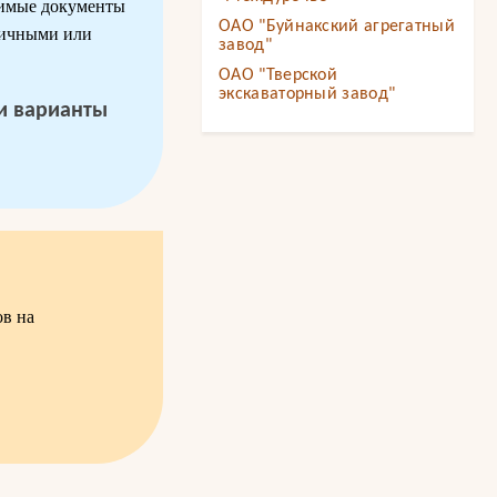
одимые документы
ОАО "Буйнакский агрегатный
личными или
завод"
ОАО "Тверской
экскаваторный завод"
 и варианты
ов на