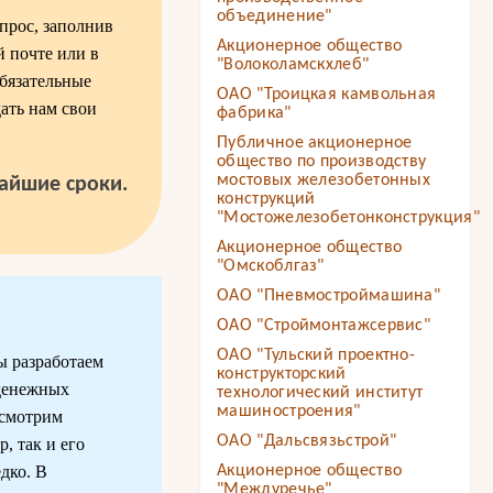
объединение"
прос, заполнив
Акционерное общество
 почте или в
"Волоколамскхлеб"
бязательные
ОАО "Троицкая камвольная
ать нам свои
фабрика"
Публичное акционерное
общество по производству
мостовых железобетонных
чайшие сроки.
конструкций
"Мостожелезобетонконструкция"
Акционерное общество
"Омскоблгаз"
ОАО "Пневмостроймашина"
ОАО "Строймонтажсервис"
ОАО "Тульский проектно-
ы разработаем
конструкторский
 денежных
технологический институт
машиностроения"
ссмотрим
ОАО "Дальсвязьстрой"
, так и его
дко. В
Акционерное общество
"Междуречье"