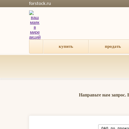
forstock.ru
купить
продать
Направьте нам запрос.