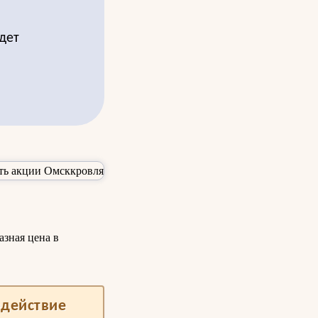
дет
азная цена в
одействие