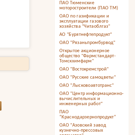
ПАО Тюменские
моторостроители (ПАО ТМ)
ОАО по газификации и
эксплуатации газового
хозяйства "Читаоблгаз"
АО "Бурятнефтепродукт"
ОАО "Рязаньпромбурвод"
Открытое акционерное
общество "Фармстандарт-
Томскхимфарм"
ОАО "Востокремстрой"
ОАО "Русские самоцветы"
ОАО "Лысковоавтотранс"
ОАО "Центр информационно-
вычислительных и
инженерных работ"
ПАО
“Краснодарзернопродукт”
ОАО "Азовский завод
кузнечно-прессовых