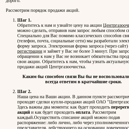
дорого.
Рассмотрим порядок продажи акций.
Шаг 1.
Обратитесь к нам и узнайте цену на акции
Центргазооч
можно сделать, отправив нам запрос любым способом с
Специально для Вас помимо классических способов свя
(телефон, почта, социальные сети) мы разработали эле
форму запроса. Электронная форма запроса (через сайт)
регистрации
и займет у Вас не более 3 минут. При запро
обращении к нам у Вас не возникает обязательства прод
свои акции. Обратитесь к нам, чтобы узнать актуальну
продажи акций Центргазоочистка.
Каким бы способом связи Вы бы не воспользовали
всегда ответим в кратчайшие сроки.
Шаг 2.
Наша цена на Ваши акции. В данном пункте рассмотрим
проходят сделки купли-продажи акций ОАО "Центргазо
Здесь важны два момента: как будет проходить
перерег
акций
и как будет проходить
оплата
. Рассмотрим
каждый.Осуществить списание акций можно подав
распоряжение: либо лично, либо через уполномоченног
представителя, действующего на основании довереннос