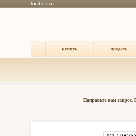
forstock.ru
купить
продать
Направьте нам запрос.