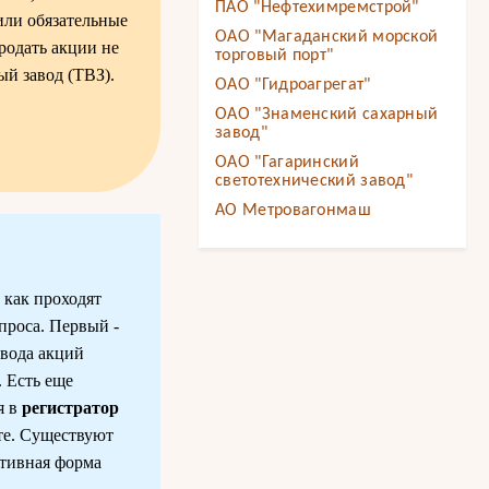
ПАО "Нефтехимремстрой"
ли обязательные
ОАО "Магаданский морской
продать акции не
торговый порт"
ый завод (ТВЗ).
ОАО "Гидроагрегат"
ОАО "Знаменский сахарный
завод"
ОАО "Гагаринский
светотехнический завод"
АО Метровагонмаш
 как проходят
проса. Первый -
евода акций
. Есть еще
я в
регистратор
те. Существуют
итивная форма