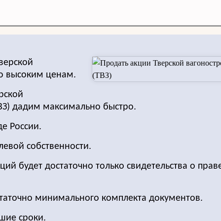
верской
о высоким ценам.
ерской
ВЗ) дадим максимально быстро.
е России.
левой собственности.
ций будет достаточно только свидетельства о прав
статочно минимального комплекта документов.
шие сроки.