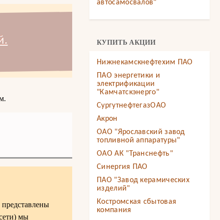
автосамосвалов"
й.
КУПИТЬ АКЦИИ
Нижнекамскнефтехим ПАО
ПАО энергетики и
электрификации
"Камчатскэнерго"
м.
СургутнефтегазОАО
Акрон
ОАО "Ярославский завод
топливной аппаратуры"
ОАО АК "Транснефть"
Синергия ПАО
ПАО "Завод керамических
изделий"
Костромская сбытовая
и представлены
компания
сети) мы