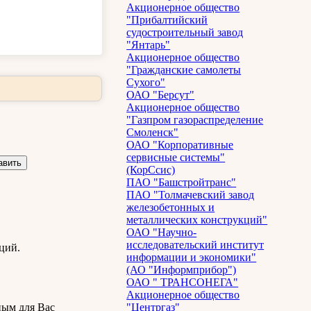
Акционерное общество
"Прибалтийский
судостроительный завод
"Янтарь"
Акционерное общество
"Гражданские самолеты
Сухого"
ОАО "Берсут"
Акционерное общество
"Газпром газораспределение
Смоленск"
ОАО "Корпоративные
сервисные системы"
(КорСсис)
ПАО "Башстройтранс"
ПАО "Толмачевский завод
железобетонных и
металлических конструкций"
ОАО "Научно-
исследовательский институт
ций.
информации и экономики"
(АО "Информприбор")
ОАО " ТРАНСОНЕГА"
Акционерное общество
ным для Вас
"Центргаз"