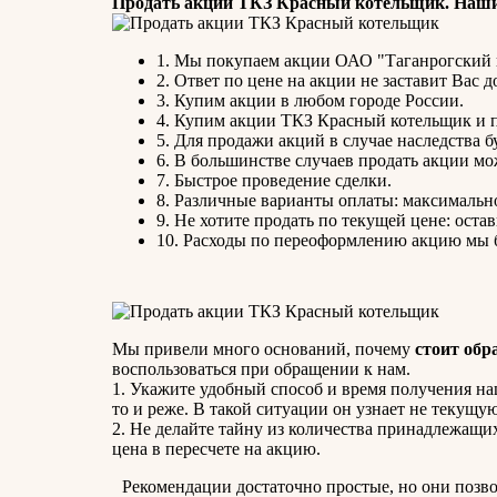
Продать акции ТКЗ Красный котельщик. Наши
1. Мы покупаем акции ОАО "Таганрогский 
2. Ответ по цене на акции не заставит Вас д
3. Купим акции в любом городе России.
4. Купим акции ТКЗ Красный котельщик и п
5. Для продажи акций в случае наследства б
6. В большинстве случаев продать акции мо
7. Быстрое проведение сделки.
8. Различные варианты оплаты: максимально
9. Не хотите продать по текущей цене: остав
10. Расходы по переоформлению акцию мы б
Мы привели много оснований, почему
стоит обр
воспользоваться при обращении к нам.
1. Укажите удобный способ и время получения наше
то и реже. В такой ситуации он узнает не текущую
2. Не делайте тайну из количества принадлежащих
цена в пересчете на акцию.
Рекомендации достаточно простые, но они позв