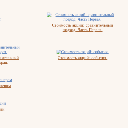
Стоимость акций: сравнительный
подход. Часть Первая.
внительный
Стоимость акций: события.
орая.
онером
ции