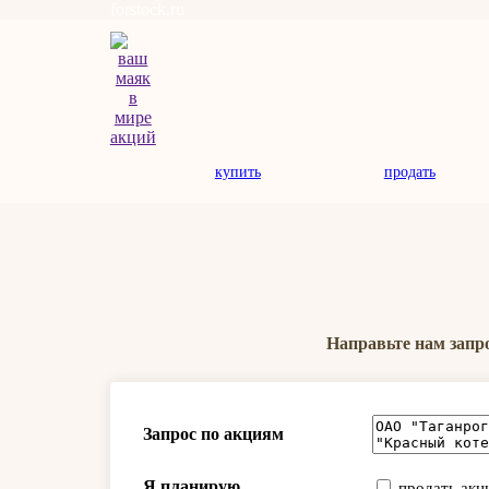
forstock.ru
купить
продать
Направьте нам запр
Запрос по акциям
Я планирую
продать акц