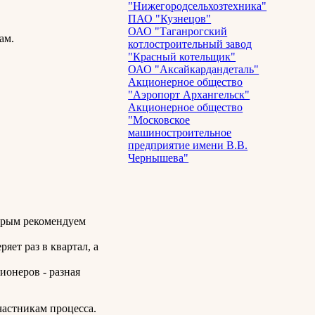
"Нижегородсельхозтехника"
ПАО "Кузнецов"
ОАО "Таганрогский
ам.
котлостроительный завод
"Красный котельщик"
ОАО "Аксайкардандеталь"
Акционерное общество
"Аэропорт Архангельск"
Акционерное общество
"Московское
машиностроительное
предприятие имени В.В.
Чернышева"
орым рекомендуем
яет раз в квартал, а
ионеров - разная
частникам процесса.