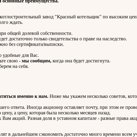
 основные преимущества.
котлостроительный завод "Красный котельщик" по высоким цен
олго ждать.
ри общей долевой собственности.
удет достаточно только свидетельства о праве на наследство.
жно без сертификата/выписки.
 удобные для Вас.
ьте свою -
мы сообщим,
когда она будет достигнута.
ерем на себя.
атиться именно к нам.
Ниже мы укажем несколько советов, кот
го ответа. Иногда акционер оставляет почту, при этом ее провер
 цену, а цену, которая была несколько месяцев назад.
 Вам акций. Разная доля в уставном капитале - разные права акц
олят в дальнейшем сэкономить достаточно много времени всем у