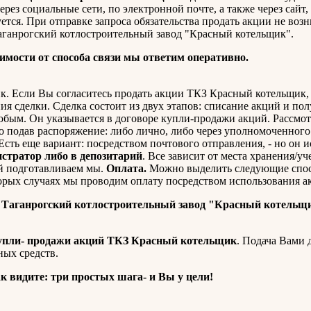
ерез социальные сети, по электронной почте, а также через сайт,
уется. При отправке запроса обязательства продать акции не возн
аганрогский котлостроительный завод "Красный котельщик".
имости от способа связи мы ответим оперативно.
. Если Вы согласитесь продать акции ТКЗ Красный котельщик, 
я сделки. Сделка состоит из двух этапов: списание акций и п
любым. Он указывается в договоре купли-продажи акций. Рассмо
подав распоряжение: либо лично, либо через уполномоченного 
сть еще вариант: посредством почтового отправления, - но он и
истратор либо в депозитарий
. Все зависит от места хранения/уч
й подготавливаем мы.
Оплата.
Можно выделить следующие спо
рых случаях мы проводим оплату посредством использования а
"Таганрогский котлостроительный завод "Красный котельщ
упли- продажи акций ТКЗ Красный котельщик
. Подача Вами 
ых средств.
к видите: три простых шага- и Вы у цели!