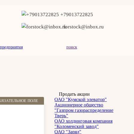
+79013722825
forstock@inbox.ru
предприятия
поиск
Продать акции
ОАО "Кумской элеватор"
БЯЗАТЕЛЬНОЕ ПОЛЕ
Акционерное общество
"Газпром газораспределение
Тверь"
ОАО холдинговая компания
"Коломенский завод"
ОАО "Заряд"