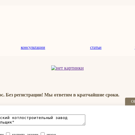
консультации
статьи
ос. Без регистрации! Мы ответим в кратчайшие сроки.
О
ии
купить акции
иное