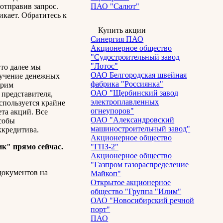
 отправив запрос.
ПАО "Салют"
икает. Обратитесь к
Купить акции
Синергия ПАО
Акционерное общество
"Судостроительный завод
"Лотос"
то далее мы
ОАО Белгородская швейная
олучение денежных
фабрика "Россиянка"
трим
ОАО "Щербинский завод
представителя,
электроплавленных
спользуется крайне
огнеупоров"
ета акций. Все
ОАО "Александровский
собы
машиностроительный завод"
ккредитива.
Акционерное общество
ик"
прямо сейчас.
"ГПЗ-2"
Акционерное общество
"Газпром газораспределение
документов на
Майкоп"
Открытое акционерное
общество "Группа "Илим"
ОАО "Новосибирский речной
порт"
ПАО