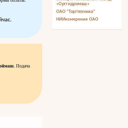
ормы оплаты:
«Орггидромаш»
ОАО "Торгтехника"
йчас.
НИИизмерения ОАО
роймаш
. Подача