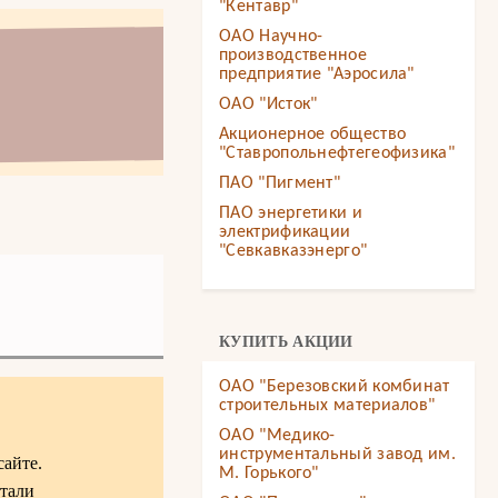
"Кентавр"
ОАО Научно-
производственное
предприятие "Аэросила"
ОАО "Исток"
Акционерное общество
"Ставропольнефтегеофизика"
ПАО "Пигмент"
ПАО энергетики и
электрификации
"Севкавказэнерго"
КУПИТЬ АКЦИИ
ОАО "Березовский комбинат
строительных материалов"
ОАО "Медико-
инструментальный завод им.
сайте.
М. Горького"
отали