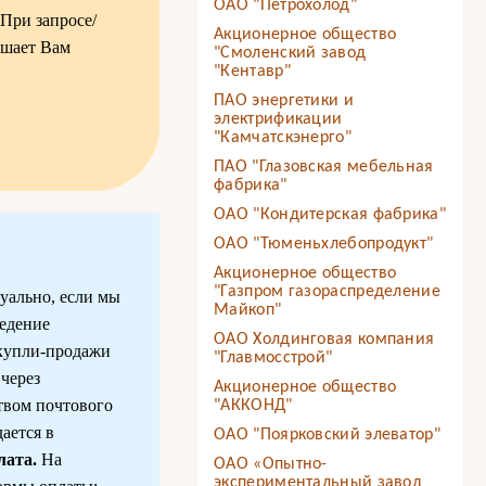
ОАО "Петрохолод"
 При запросе/
Акционерное общество
ешает Вам
"Смоленский завод
"Кентавр"
ПАО энергетики и
электрификации
"Камчатскэнерго"
ПАО "Глазовская мебельная
фабрика"
ОАО "Кондитерская фабрика"
ОАО "Тюменьхлебопродукт"
Акционерное общество
"Газпром газораспределение
уально, если мы
Майкоп"
ведение
ОАО Холдинговая компания
 купли-продажи
"Главмосстрой"
через
Акционерное общество
твом почтового
"АККОНД"
ается в
ОАО "Поярковский элеватор"
лата.
На
ОАО «Опытно-
экспериментальный завод