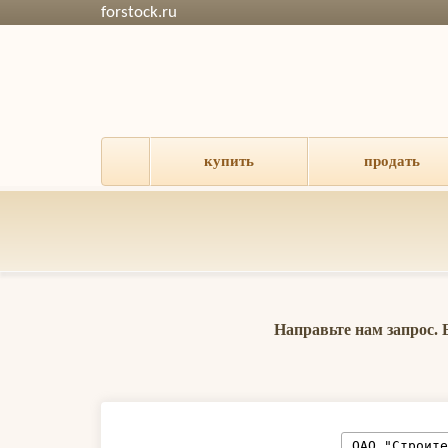
forstock.ru
купить
продать
Направьте нам запрос.