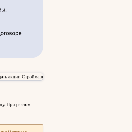
Вы.
договоре
ну. При разном