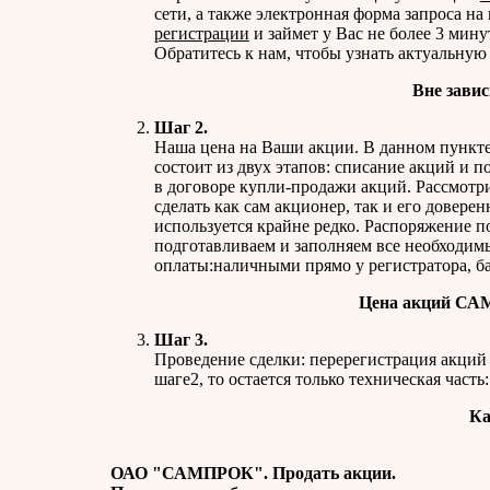
сети, а также электронная форма запроса 
регистрации
и займет у Вас не более 3 мину
Обратитесь к нам, чтобы узнать актуальн
Вне завис
Шаг 2.
Наша цена на Ваши акции. В данном пункт
состоит из двух этапов: списание акций и 
в договоре купли-продажи акций. Рассмотр
сделать как сам акционер, так и его довере
используется крайне редко. Распоряжение п
подготавливаем и заполняем все необходим
оплаты:наличными прямо у регистратора, б
Цена акций САМП
Шаг 3.
Проведение сделки: перерегистрация акций 
шаге2, то остается только техническая част
Ка
ОАО "САМПРОК". Продать акции.