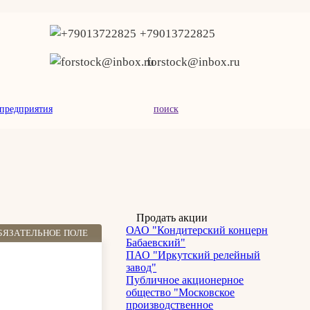
+79013722825
forstock@inbox.ru
предприятия
поиск
Продать акции
ОАО "Кондитерский концерн
БЯЗАТЕЛЬНОЕ ПОЛЕ
Бабаевский"
ПАО "Иркутский релейный
завод"
Публичное акционерное
общество "Московское
производственное