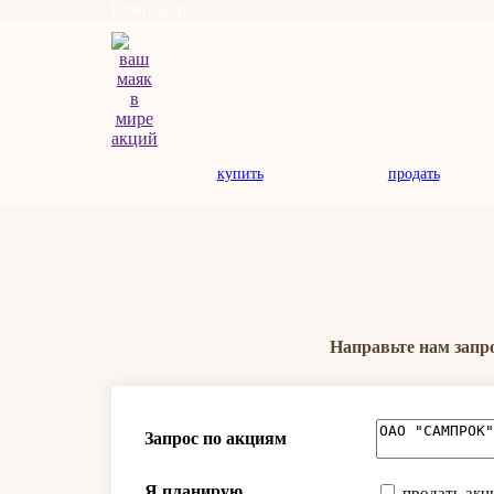
forstock.ru
купить
продать
Направьте нам запр
Запрос по акциям
Я планирую
продать акц