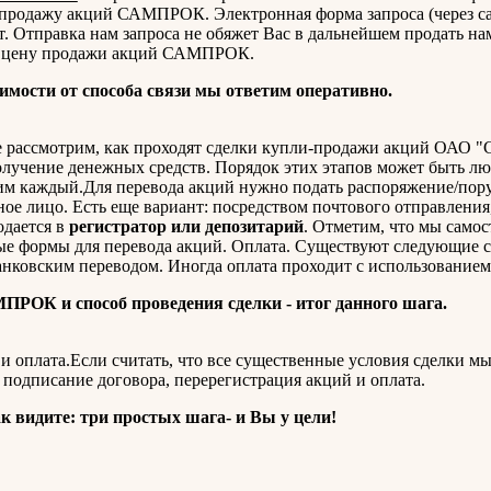
на продажу акций САМПРОК. Электронная форма запроса (через с
т. Отправка нам запроса не обяжет Вас в дальнейшем продать на
ую цену продажи акций САМПРОК.
имости от способа связи мы ответим оперативно.
е рассмотрим, как проходят сделки купли-продажи акций ОАО
получение денежных средств. Порядок этих этапов может быть л
им каждый.Для перевода акций нужно подать распоряжение/пор
нное лицо. Есть еще вариант: посредством почтового отправления,
одается в
регистратор или депозитарий
. Отметим, что мы самос
ые формы для перевода акций. Оплата. Существуют следующие 
анковским переводом. Иногда оплата проходит с использованием
РОК и способ проведения сделки - итог данного шага.
и оплата.Если считать, что все существенные условия сделки мы
ь: подписание договора, перерегистрация акций и оплата.
к видите: три простых шага- и Вы у цели!