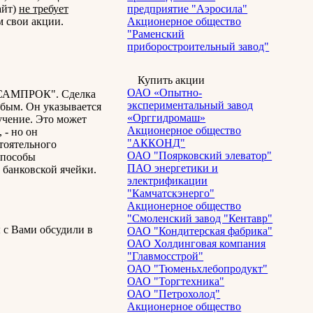
айт)
не требует
предприятие "Аэросила"
м свои акции.
Акционерное общество
"Раменский
приборостроительный завод"
Купить акции
ОАО «Опытно-
 "САМПРОК". Сделка
экспериментальный завод
юбым. Он указывается
«Орггидромаш»
учение. Это может
Акционерное общество
 - но он
"АККОНД"
тоятельного
ОАО "Поярковский элеватор"
способы
ПАО энергетики и
 банковской ячейки.
электрификации
"Камчатскэнерго"
Акционерное общество
"Смоленский завод "Кентавр"
 с Вами обсудили в
ОАО "Кондитерская фабрика"
ОАО Холдинговая компания
"Главмосстрой"
ОАО "Тюменьхлебопродукт"
ОАО "Торгтехника"
ОАО "Петрохолод"
Акционерное общество