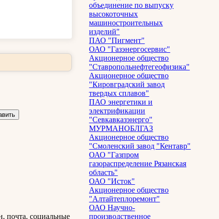
объединение по выпуску
высокоточных
машиностроительных
изделий"
ПАО "Пигмент"
ОАО "Газэнергосервис"
Акционерное общество
"Ставропольнефтегеофизика"
Акционерное общество
"Кировградский завод
твердых сплавов"
ПАО энергетики и
электрификации
"Севкавказэнерго"
МУРМАНОБЛГАЗ
Акционерное общество
"Смоленский завод "Кентавр"
ОАО "Газпром
газораспределение Рязанская
область"
ОАО "Исток"
Акционерное общество
"Алтайтеплоремонт"
ОАО Научно-
н, почта, социальные
производственное