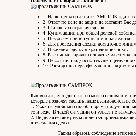
Почему нас выбирают акционеры.
1. Наши цены на акции САМПРОК один из 
2. Ответ по цене на акции не заставит Вас д
3. Широкая география сделок.
4. Купим акции при общей долевой собстве
5. Помогаем при вступлении в наследство.
6. Для проведения сделки достаточно мини
7. Проведем сделку в кратчайшие сроки.
8. Различные варианты оплаты: максимально
9. Не хотите продать по текущей цене: остав
10. Расходы по переоформлению акцию мы б
Как видите, есть достаточно много оснований, п
которые позволят сделать наше взаимодействие б
1. Укажите удобный способ и время получения наше
то и реже. В такой ситуации он узнает не текущую
2. Не делайте тайну из количества принадлежащи
проведения сделки.
Таким образом, соблюдение этих не 