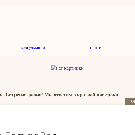
консультации
статьи
ос. Без регистрации! Мы ответим в кратчайшие сроки.
О
ии
купить акции
иное