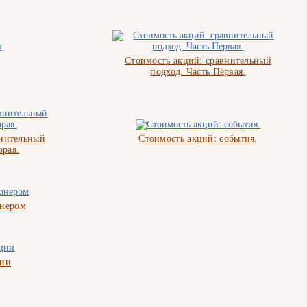
Стоимость акций: сравнительный
подход. Часть Первая.
внительный
Стоимость акций: события.
орая.
онером
ции