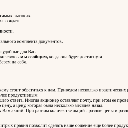
самых высоких.
олго ждать.
нности.
мального комплекта документов.
 удобные для Вас.
ьте свою -
мы сообщим,
когда она будет достигнута.
ерем на себя.
очему стоит обратиться к нам. Приведем несколько практических
олее продуктивным.
го ответа. Иногда акционер оставляет почту, при этом ее провер
 цену, а цену, которая была несколько месяцев назад.
х Вам акций. При разном количестве акций - разные цены и раз
хитрых правил позволит сделать наше общение еще более проду