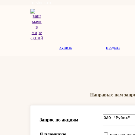
forstock.ru
купить
продать
Направьте нам запр
Запрос по акциям
Я планирую
продать акц