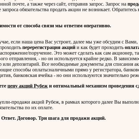
нной почте, а также через сайт, отправив запрос. Запрос на
прод
 запроса обязательства продать акции не возникает. Обратитесь 
имости от способа связи мы ответим оперативно.
ае, если наша цена Вас устроит, далее мы уже обсудим с Вами, 
 проходить
перерегистрация акций
и как будет проходить
оплат
споряжение/поручение. Это может сделать как сам акционер, та
ого отправления, - но он используется крайне редко. В зависимо
ор или депозитарий. Все необходимые документы для списания а
ующие способы оплаты:наличными прямо у регистратора, банков
тив, банковская ячейка - но они используются значительно реж
ете
цену акций Рубеж
и оптимальный механизм проведения с
пли-продажи акций Рубеж, в рамках которого далее Вы выполня
зательства по их оплате.
. Ответ. Договор. Три шага для продажи акций.