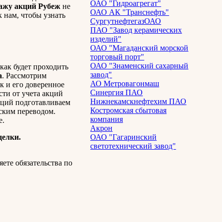
ОАО "Гидроагрегат"
ажу акций Рубеж
не
ОАО АК "Транснефть"
к нам, чтобы узнать
СургутнефтегазОАО
ПАО "Завод керамических
изделий"
ОАО "Магаданский морской
торговый порт"
ОАО "Знаменский сахарный
как будет проходить
завод"
а
. Рассмотрим
АО Метровагонмаш
к и его доверенное
Синергия ПАО
сти от учета акций
Нижнекамскнефтехим ПАО
кций подготавливаем
Костромская сбытовая
ским переводом.
компания
е.
Акрон
делки.
ОАО "Гагаринский
светотехнический завод"
ете обязательства по