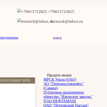
+79013722825
forstock@inbox.ru
предприятия
поиск
Продать акции
МРСК Урала (ОАО)
БЯЗАТЕЛЬНОЕ ПОЛЕ
АО "Гипровостокнефть"
(Самара)
Публичное акционерное
общество "Ижорские заводы"
ПАО НЕФТЕМАШ
ОАО "Петровский Пассаж"