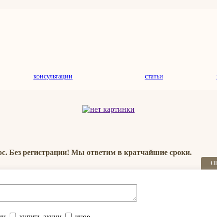
консультации
статьи
ос. Без регистрации! Мы ответим в кратчайшие сроки.
О
ии
купить акции
иное