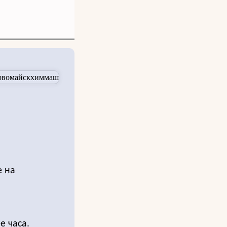
е на
е часа.