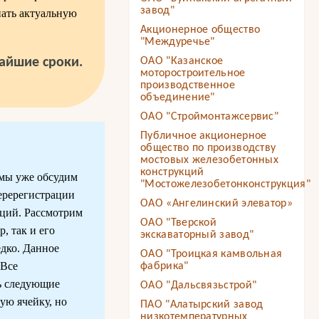
завод"
нать актуальную
Акционерное общество
"Междуречье"
чайшие сроки.
ОАО "Казанское
моторостроительное
производственное
объединение"
ОАО "Строймонтажсервис"
Публичное акционерное
общество по производству
мостовых железобетонных
конструкций
 мы уже обсудим
"Мостожелезобетонконструкция"
перерегистрации
ОАО «Ангелинский элеватор»
кций. Рассмотрим
ОАО "Тверской
, так и его
экскаваторный завод"
едко. Данное
ОАО "Троицкая камвольная
 Все
фабрика"
ь следующие
ОАО "Дальсвязьстрой"
ую ячейку, но
ПАО "Алатырский завод
низкотемпературных