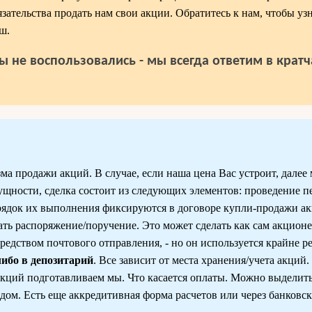
язательства продать нам свои акции. Обратитесь к нам, чтобы уз
ш.
ы не воспользовались - мы всегда ответим в крат
а продажи акций. В случае, если наша цена Вас устроит, далее
 сущности, сделка состоит из следующих элементов: проведение 
рядок их выполнения фиксируются в договоре купли-продажи а
ь распоряжение/поручение. Это может сделать как сам акционер
редством почтового отправления, - но он используется крайне р
либо в депозитарий
. Все зависит от места хранения/учета акций.
акций подготавливаем мы. Что касается оплаты. Можно выделит
ом. Есть еще аккредитивная форма расчетов или через банковск