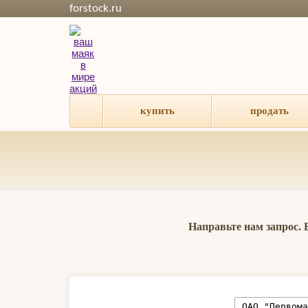
forstock.ru
купить
продать
Направьте нам запрос.