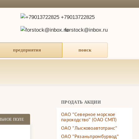
+79013722825
forstock@inbox.ru
предприятия
поиск
ПРОДАТЬ АКЦИИ
ОАО "Северное морское
ЛЬНОЕ ПОЛЕ
пароходство" (ОАО СМП)
ОАО "Лысковоавтотранс"
ОАО "Рязаньпромбурвод"