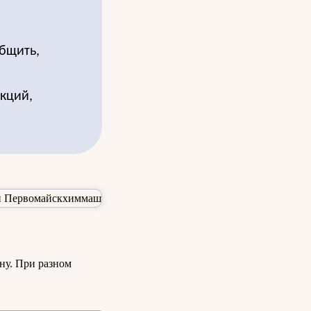
бщить,
акций,
ну. При разном