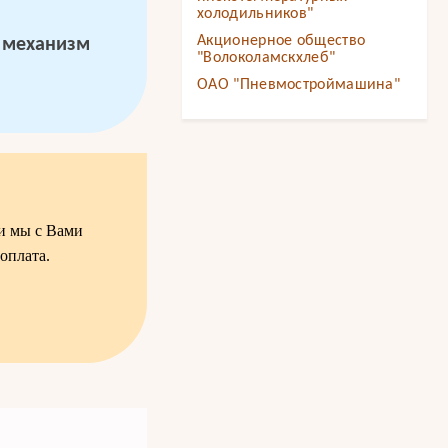
холодильников"
Акционерное общество
 механизм
"Волоколамскхлеб"
ОАО "Пневмостроймашина"
ки мы с Вами
оплата.