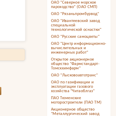
ОАО "Северное морское
пароходство" (ОАО СМП)
ОАО "Рязаньпромбурвод"
ОАО "Ивантеевский завод
специальной
технологической оснастки"
ОАО "Русские самоцветы"
ОАО "Центр информационно-
вычислительных и
инженерных работ"
Открытое акционерное
общество "Фармстандарт-
Томскхимфарм"
ОАО "Лысковоавтотранс"
ОАО по газификации и
эксплуатации газового
хозяйства "Читаоблгаз"
ПАО Тюменские
моторостроители (ПАО ТМ)
Акционерное общество
"Металлургический завод