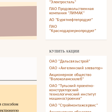
"Электросталь"
ПАО Продовольственная
компания "ЛИМАК"
АО "Бурятнефтепродукт"
ПАО
“Краснодарзернопродукт”
КУПИТЬ АКЦИИ
ОАО "Дальсвязьстрой"
ОАО «Ангелинский элеватор»
Акционерное общество
"Волоколамскхлеб"
ОАО "Тульский проектно-
конструкторский
технологический институт
машиностроения"
м способом
ОАО "Строймонтажсервис"
лектронную