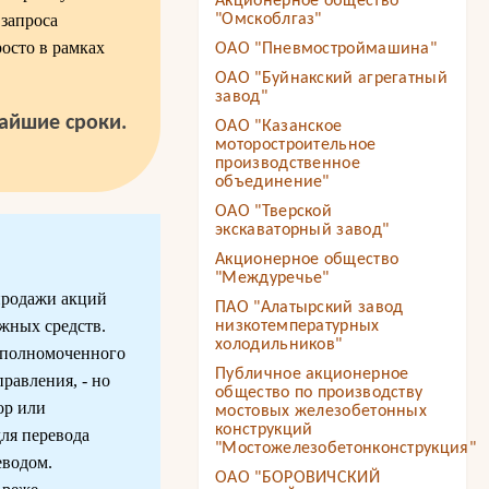
Акционерное общество
 запроса
"Омскоблгаз"
осто в рамках
ОАО "Пневмостроймашина"
ОАО "Буйнакский агрегатный
завод"
чайшие сроки.
ОАО "Казанское
моторостроительное
производственное
объединение"
ОАО "Тверской
экскаваторный завод"
Акционерное общество
"Междуречье"
продажи акций
ПАО "Алатырский завод
жных средств.
низкотемпературных
холодильников"
уполномоченного
Публичное акционерное
равления, - но
общество по производству
ор или
мостовых железобетонных
конструкций
ля перевода
"Мостожелезобетонконструкция"
еводом.
ОАО "БОРОВИЧСКИЙ