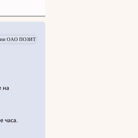
е на
е часа.