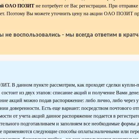
ций OAO ПОЗИТ
не потребует от Вас регистрации. При отправке
кает. Поэтому Вы можете уточнить цену на акции OAO ПОЗИТ пр
ы не воспользовались - мы всегда ответим в крат
Т. В данном пункте рассмотрим, как проходят сделки купли-
состоит из двух этапов: списание акций и получение Вами дене
ние акций можно подав распоряжение: либо лично, либо через 
нии доверенности. Есть еще вариант: посредством почтового отп
имости от учета акций данное распоряжение подается в регистрат
ятельного подготавливаем и заполняем все необходимые формы д
ике применяются следующие способы оплаты:наличными или пер