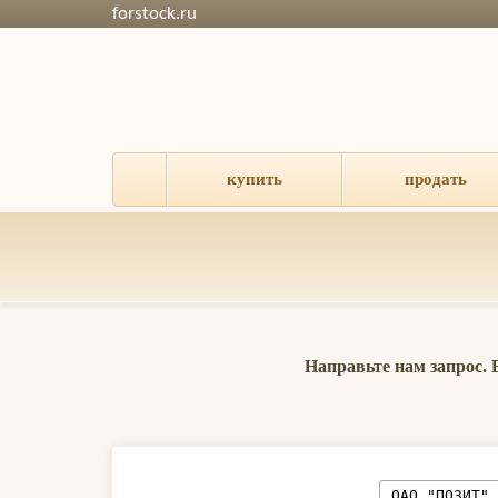
forstock.ru
купить
продать
Направьте нам запрос.