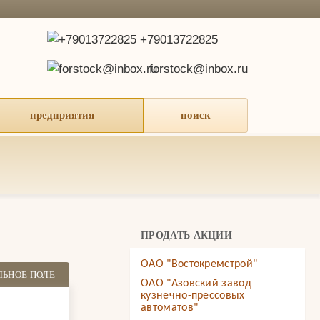
+79013722825
forstock@inbox.ru
предприятия
поиск
ПРОДАТЬ АКЦИИ
ОАО "Востокремстрой"
ЛЬНОЕ ПОЛЕ
ОАО "Азовский завод
кузнечно-прессовых
автоматов"