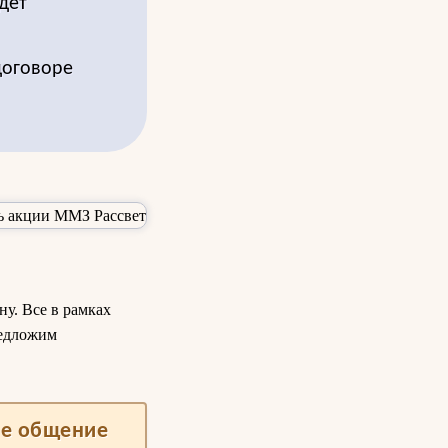
дет
договоре
ну. Все в рамках
редложим
ше общение