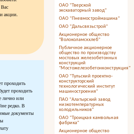
ОАО "Тверской
 Вас
экскаваторный завод"
и акции.
ОАО "Пневмостроймашина"
ОАО "Дальсвязьстрой"
Акционерное общество
"Волоколамскхлеб"
Публичное акционерное
общество по производству
мостовых железобетонных
конструкций
"Мостожелезобетонконструкция"
ОАО "Тульский проектно-
конструкторский
ет проходить
технологический институт
будет проходить
машиностроения"
е лично или
ПАО "Алатырский завод
низкотемпературных
йне редко. В
холодильников"
одимые документы
ОАО "Троицкая камвольная
бы
фабрика"
лату
Акционерное общество