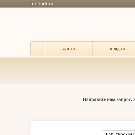
forstock.ru
купить
продать
Направьте нам запрос.