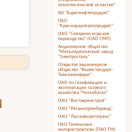
специальной
технологической оснастки"
АО "Бурятнефтепродукт"
ПАО
“Краснодарзернопродукт”
ОАО "Северное морское
пароходство" (ОАО СМП)
Акционерное общество
"Металлургический завод
"Электросталь"
Открытое акционерное
общество "Фармстандарт-
Томскхимфарм"
ОАО по газификации и
эксплуатации газового
хозяйства "Читаоблгаз"
ОАО "Востокремстрой"
ОАО "Рязаньпромбурвод"
ОАО "Лысковоавтотранс"
ПАО Тюменские
моторостроители (ПАО ТМ)