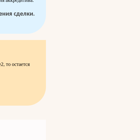
ия аккредитива.
ния сделки.
, то остается