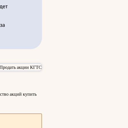
дет
за
ество акций купить