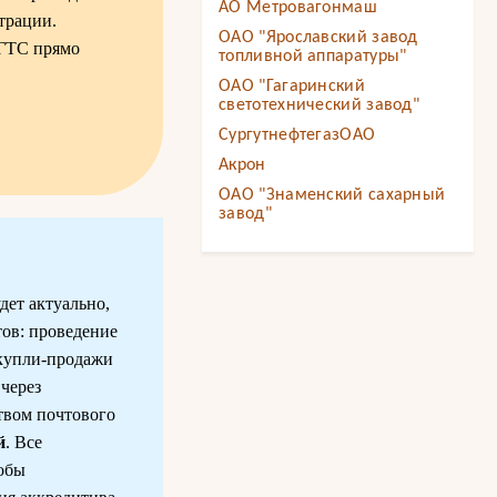
АО Метровагонмаш
трации.
ОАО "Ярославский завод
КГТС прямо
топливной аппаратуры"
ОАО "Гагаринский
светотехнический завод"
СургутнефтегазОАО
Акрон
ОАО "Знаменский сахарный
завод"
дет актуально,
тов: проведение
 купли-продажи
через
твом почтового
й
. Все
обы