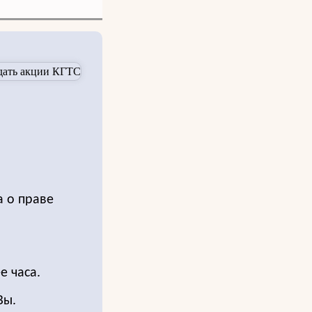
а о праве
е часа.
Вы.