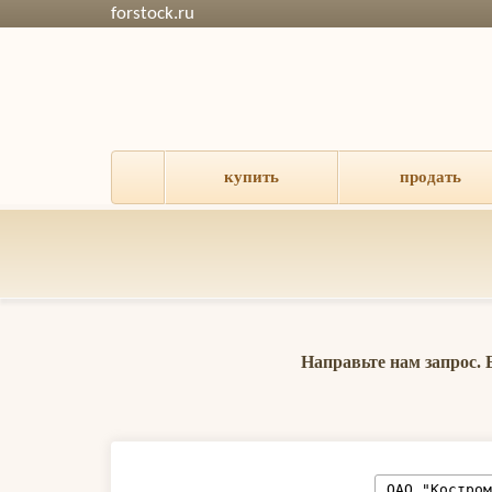
forstock.ru
купить
продать
Направьте нам запрос.