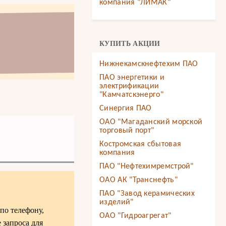
компания "ЛИМАК"
КУПИТЬ АКЦИИ
Нижнекамскнефтехим ПАО
ПАО энергетики и
электрификации
"Камчатскэнерго"
Синергия ПАО
ОАО "Магаданский морской
торговый порт"
Костромская сбытовая
компания
ПАО "Нефтехимремстрой"
ОАО АК "Транснефть"
ПАО "Завод керамических
изделий"
по телефону,
ОАО "Гидроагрегат"
 запроса для