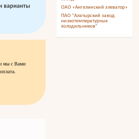
 и варианты
ОАО «Ангелинский элеватор»
ПАО "Алатырский завод
низкотемпературных
холодильников"
ки мы с Вами
оплата.