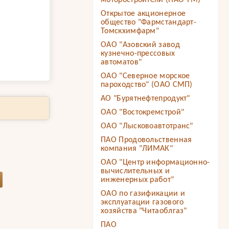
моторостроители (ПАО ТМ)
Открытое акционерное
общество "Фармстандарт-
Томскхимфарм"
ОАО "Азовский завод
кузнечно-прессовых
автоматов"
ОАО "Северное морское
пароходство" (ОАО СМП)
АО "Бурятнефтепродукт"
ОАО "Востокремстрой"
ОАО "Лысковоавтотранс"
ПАО Продовольственная
компания "ЛИМАК"
ОАО "Центр информационно-
вычислительных и
инженерных работ"
ОАО по газификации и
эксплуатации газового
хозяйства "Читаоблгаз"
ПАО