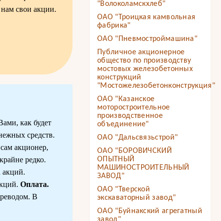
"Волоколамскхлеб"
 нам свои акции.
ОАО "Троицкая камвольная
фабрика"
ОАО "Пневмостроймашина"
Публичное акционерное
общество по производству
мостовых железобетонных
конструкций
"Мостожелезобетонконструкция"
ОАО "Казанское
моторостроительное
производственное
Вами, как будет
объединение"
енежных средств.
ОАО "Дальсвязьстрой"
сам акционер,
ОАО "БОРОВИЧСКИЙ
крайне редко.
ОПЫТНЫЙ
МАШИНОСТРОИТЕЛЬНЫЙ
а акций.
ЗАВОД"
акций.
Оплата.
ОАО "Тверской
реводом. В
экскаваторный завод"
ОАО "Буйнакский агрегатный
завод"