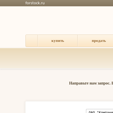
forstock.ru
купить
продать
Направьте нам запрос.