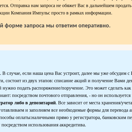
уется. Отправка нам запроса не обяжет Вас в дальнейшем продать
акции Компания Импульс просто в рамках информации.
й форме запроса мы ответим оперативно.
В случае, если наша цена Вас устроит, далее мы уже обсудим с 
ти, состоит из двух этапов: списание акций и получение Вами д
 нужно подать распоряжение/поручение. Это может сделать как 
риант: посредством почтового отправления, - но он используется 
тратор либо в депозитарий
. Все зависит от места хранения/учет
готавливаем и заполняем все необходимые формы для перевода 
пособы оплаты:наличными прямо у регистратора, банковским пе
 посредством использования аккредитива.