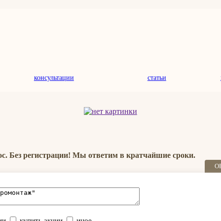
консультации
статьи
ос. Без регистрации! Мы ответим в кратчайшие сроки.
О
ии
купить акции
иное