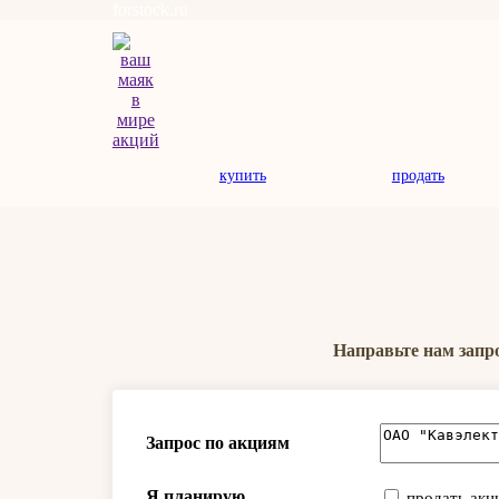
forstock.ru
купить
продать
Направьте нам запр
Запрос по акциям
Я планирую
продать акц