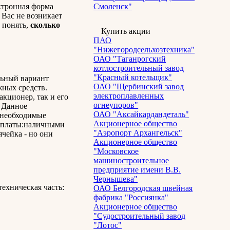
ектронная форма
Смоленск"
 Вас не возникает
о понять,
сколько
Купить акции
ПАО
"Нижегородсельхозтехника"
ОАО "Таганрогский
котлостроительный завод
"Красный котельщик"
льный вариант
ОАО "Щербинский завод
жных средств.
электроплавленных
кционер, так и его
огнеупоров"
. Данное
ОАО "Аксайкардандеталь"
е необходимые
Акционерное общество
 оплаты:наличными
"Аэропорт Архангельск"
чейка - но они
Акционерное общество
"Московское
машиностроительное
предприятие имени В.В.
Чернышева"
техническая часть:
ОАО Белгородская швейная
фабрика "Россиянка"
Акционерное общество
"Судостроительный завод
"Лотос"