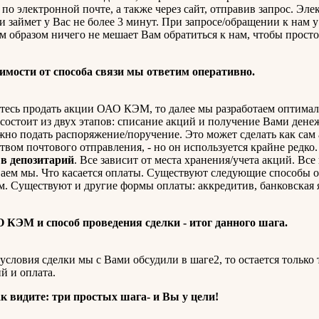
, по электронной почте, а также через сайт, отправив запрос. Эл
и займет у Вас не более 3 минут. При запросе/обращении к нам у
им образом ничего не мешает Вам обратиться к нам, чтобы прост
имости от способа связи мы ответим оперативно.
тесь продать акции ОАО КЭМ, то далее мы разработаем оптима
 состоит из двух этапов: списание акций и получение Вами дене
о подать распоряжение/поручение. Это может сделать как сам а
твом почтового отправления, - но он используется крайне редко
 в депозитарий
. Все зависит от места хранения/учета акций. Вс
ваем мы. Что касается оплаты. Существуют следующие способы
м. Существуют и другие формы оплаты: аккредитив, банковская я
 КЭМ и способ проведения сделки - итог данного шага.
условия сделки мы с Вами обсудили в шаге2, то остается только 
й и оплата.
к видите: три простых шага- и Вы у цели!