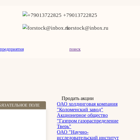
+79013722825
forstock@inbox.ru
предприятия
поиск
Продать акции
ОАО холдинговая компания
БЯЗАТЕЛЬНОЕ ПОЛЕ
"Коломенский завод"
Акционерное общество
"Газпром газораспределение
Тверь"
ОАО "Научно-
исследовательский институт