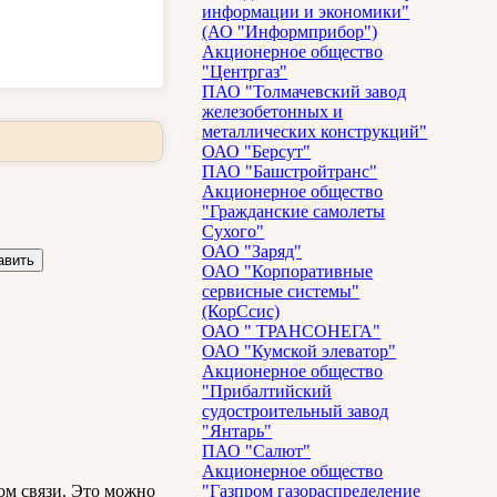
информации и экономики"
(АО "Информприбор")
Акционерное общество
"Центргаз"
ПАО "Толмачевский завод
железобетонных и
металлических конструкций"
ОАО "Берсут"
ПАО "Башстройтранс"
Акционерное общество
"Гражданские самолеты
Сухого"
ОАО "Заряд"
ОАО "Корпоративные
сервисные системы"
(КорСсис)
ОАО " ТРАНСОНЕГА"
ОАО "Кумской элеватор"
Акционерное общество
"Прибалтийский
судостроительный завод
"Янтарь"
ПАО "Салют"
Акционерное общество
ом связи. Это можно
"Газпром газораспределение