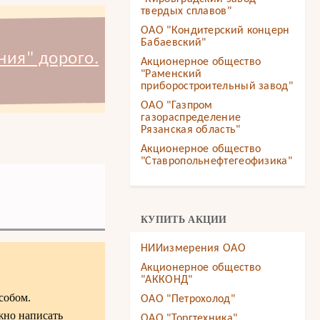
твердых сплавов"
ОАО "Кондитерский концерн
Бабаевский"
ия" дорого.
Акционерное общество
"Раменский
приборостроительный завод"
ОАО "Газпром
газораспределение
Рязанская область"
Акционерное общество
"Ставропольнефтегеофизика"
КУПИТЬ АКЦИИ
НИИизмерения ОАО
Акционерное общество
"АККОНД"
собом.
ОАО "Петрохолод"
жно написать
ОАО "Торгтехника"