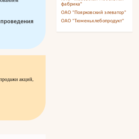
зованием
фабрика"
ОАО "Поярковский элеватор"
 проведения
ОАО "Тюменьхлебопродукт"
-продажи акций,