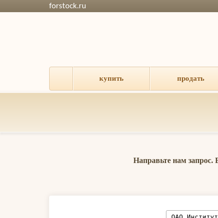
forstock.ru
купить
продать
Направьте нам запрос.