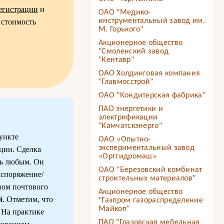
регистрации
и
ОАО "Медико-
инструментальный завод им.
 стоимость
М. Горького"
Акционерное общество
"Смоленский завод
"Кентавр"
ОАО Холдинговая компания
"Главмосстрой"
ОАО "Кондитерская фабрика"
ПАО энергетики и
электрификации
"Камчатскэнерго"
ункте
ОАО «Опытно-
экспериментальный завод
кции. Сделка
«Орггидромаш»
ть любым. Он
ОАО "Березовский комбинат
аспоряжение/
строительных материалов"
твом почтового
Акционерное общество
й
. Отметим, что
"Газпром газораспределение
Майкоп"
 На практике
ПАО "Глазовская мебельная