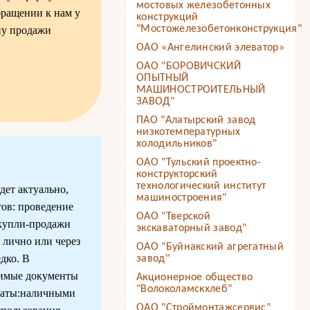
мостовых железобетонных
бращении к нам у
конструкций
"Мостожелезобетонконструкция"
ену продажи
ОАО «Ангелинский элеватор»
ОАО "БОРОВИЧСКИЙ
ОПЫТНЫЙ
МАШИНОСТРОИТЕЛЬНЫЙ
ЗАВОД"
ПАО "Алатырский завод
низкотемпературных
холодильников"
ОАО "Тульский проектно-
конструкторский
технологический институт
дет актуально,
машиностроения"
тов: проведение
ОАО "Тверской
 купли-продажи
экскаваторный завод"
 лично или через
ОАО "Буйнакский агрегатный
дко. В
завод"
одимые документы
Акционерное общество
"Волоколамскхлеб"
платы:наличными
ОАО "Строймонтажсервис"