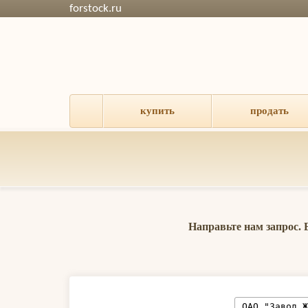
forstock.ru
купить
продать
Направьте нам запрос.