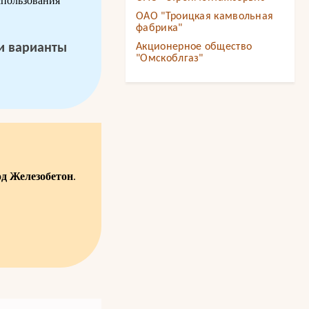
спользования
ОАО "Троицкая камвольная
фабрика"
 и варианты
Акционерное общество
"Омскоблгаз"
од Железобетон
.