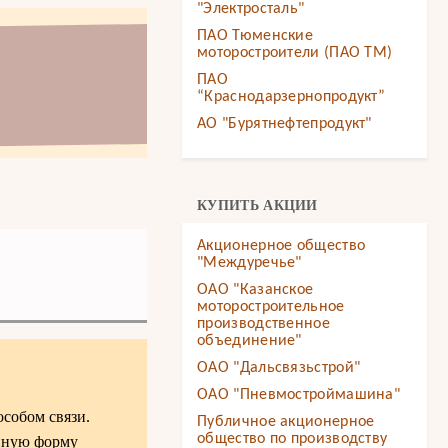
"Электросталь"
ПАО Тюменские
моторостроители (ПАО ТМ)
ПАО
“Краснодарзернопродукт”
АО "Бурятнефтепродукт"
КУПИТЬ АКЦИИ
Акционерное общество
"Междуречье"
ОАО "Казанское
моторостроительное
производственное
объединение"
ОАО "Дальсвязьстрой"
ОАО "Пневмостроймашина"
собом связи.
Публичное акционерное
общество по производству
онную форму