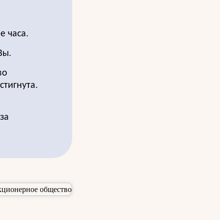
е часа.
Вы.
во
стигнута.
за