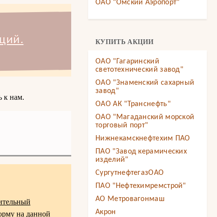
ОАО "Омский Аэропорт"
ций.
КУПИТЬ АКЦИИ
ОАО "Гагаринский
светотехнический завод"
ОАО "Знаменский сахарный
завод"
 к нам.
ОАО АК "Транснефть"
ОАО "Магаданский морской
торговый порт"
Нижнекамскнефтехим ПАО
ПАО "Завод керамических
изделий"
СургутнефтегазОАО
ПАО "Нефтехимремстрой"
АО Метровагонмаш
ительный
Акрон
орму на данной