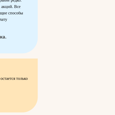
райне редко.
а акций. Все
ющие способы
лату
ка.
остается только