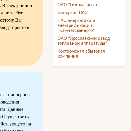
ОАО "Гидроагрегат"
. В электронной
а не требует
Синергия ПАО
Поэтому Вы
ПАО энергетики и
электрификации
вод" просто в
"Камчатскэнерго"
ОАО "Ярославский завод
топливной аппаратуры"
Костромская сбытовая
компания
ое акционерное
роведения
ата. Данные
й.Осуществить
действующего на