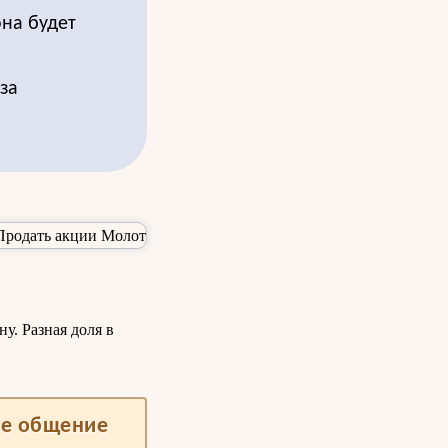
она будет
за
у. Разная доля в
ше общение