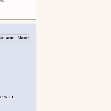
и.
е часа.