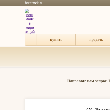
forstock.ru
купить
продать
Направьте нам запрос.