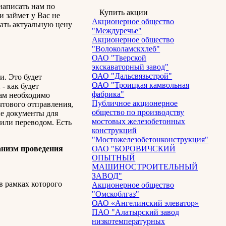
написать нам по
Купить акции
и займет у Вас не
Акционерное общество
нать актуальную цену
"Междуречье"
Акционерное общество
"Волоколамскхлеб"
ОАО "Тверской
экскаваторный завод"
ОАО "Дальсвязьстрой"
и. Это будет
ОАО "Троицкая камвольная
- как будет
фабрика"
Вам необходимо
Публичное акционерное
чтового отправления,
общество по производству
ые документы для
мостовых железобетонных
или переводом. Есть
конструкций
"Мостожелезобетонконструкция"
низм проведения
ОАО "БОРОВИЧСКИЙ
ОПЫТНЫЙ
МАШИНОСТРОИТЕЛЬНЫЙ
ЗАВОД"
 рамках которого
Акционерное общество
"Омскоблгаз"
ОАО «Ангелинский элеватор»
ПАО "Алатырский завод
низкотемпературных