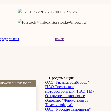
+79013722825
forstock@inbox.ru
предприятия
поиск
Продать акции
ОАО "Рязаньпромбурвод"
БЯЗАТЕЛЬНОЕ ПОЛЕ
ПАО Тюменские
моторостроители (ПАО ТМ)
Открытое акционерное
общество "Фармстандарт-
Томскхимфарм"
ОАО "Русские самоцветы"