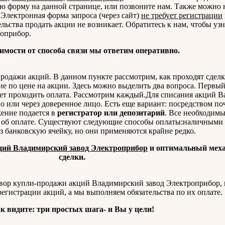
ую форму на данной странице, или позвоните нам. Также можно 
 Электронная форма запроса (через сайт)
не требует регистрации
ельства продать акции не возникает. Обратитесь к нам, чтобы уз
оприбор.
имости от способа связи мы ответим оперативно.
одажи акций. В данном пункте рассмотрим, как проходят сделк
е по цене на акции. Здесь можно выделить два вопроса. Первый 
дет проходить оплата. Рассмотрим каждый.Для списания акций 
 или через доверенное лицо. Есть еще вариант: посредством по
жение подается в
регистратор или депозитарий
. Все необходим
 об оплате. Существуют следующие способы оплаты:наличными 
з банковскую ячейку, но они применяются крайне редко.
ций Владимирский завод Электроприбор
и оптимальный меха
сделки.
вор купли-продажи акций Владимирский завод Электроприбор, в
регистрации акций, а мы выполняем обязательства по их оплате.
к видите: три простых шага- и Вы у цели!