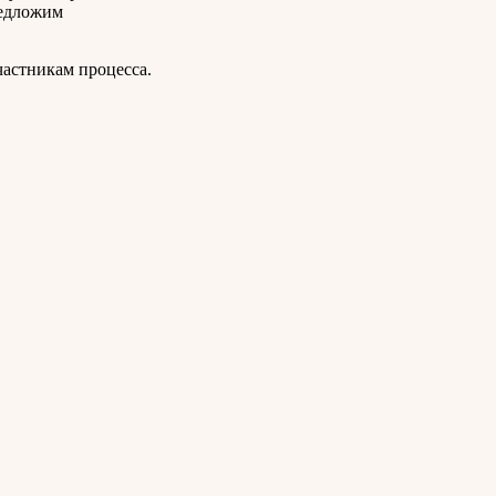
редложим
частникам процесса.