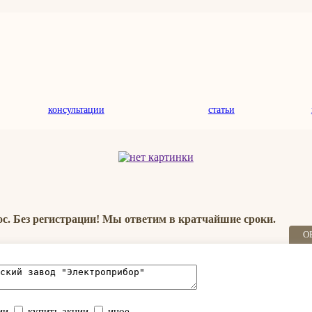
консультации
статьи
ос. Без регистрации! Мы ответим в кратчайшие сроки.
О
ии
купить акции
иное