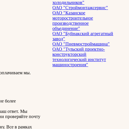
холодильников"
ОАО "Строймонтажсервис"
ОАО "Казанское
моторостроительное
производственное
объединение"
ОАО "Буйнакский агрегатный
завод"
ОАО "Пневмостроймашина"
ОАО "Тульский проектно-
конструкторский
технологический институт
машиностроения"
 оплачиваем мы.
ие более
наш ответ. Мы
ени проверяйте почту
ну. Все в рамках