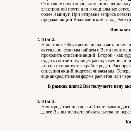
Отправьте нам запрос, заполнив специальн
электронной почте или в социальных сетях.
более 3 минут. При отправке запроса обязат
продажи акций Владимирский завод Электр
Вне завис
Шаг 2.
Наш ответ. Обсуждение цены и механизма пр
актуально, если мы найдем с Вами понимани
проходить списание акций. Второй - как бу
подать соответствующее распоряжение лично
- но он используется крайне редко. Распоря
списания акций подготавливаем мы. Теперь
еще аккредитивная форма расчетов или чере
В рамках шага2 Вы получаете
цену ак
Шаг 3.
Непосредственно сделка.Подписываем дого
далее Вы выполняете обязательства по пере
Ка