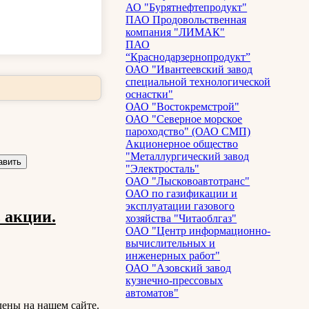
АО "Бурятнефтепродукт"
ПАО Продовольственная
компания "ЛИМАК"
ПАО
“Краснодарзернопродукт”
ОАО "Ивантеевский завод
специальной технологической
оснастки"
ОАО "Востокремстрой"
ОАО "Северное морское
пароходство" (ОАО СМП)
Акционерное общество
"Металлургический завод
"Электросталь"
ОАО "Лысковоавтотранс"
ОАО по газификации и
эксплуатации газового
 акции.
хозяйства "Читаоблгаз"
ОАО "Центр информационно-
вычислительных и
инженерных работ"
ОАО "Азовский завод
кузнечно-прессовых
автоматов"
лены на нашем сайте.