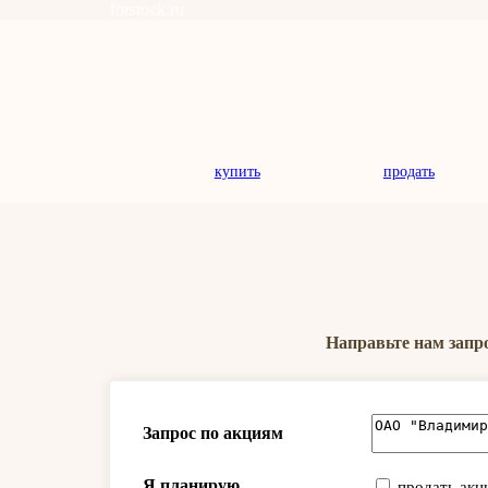
forstock.ru
купить
продать
Направьте нам запр
Запрос по акциям
Я планирую
продать акц