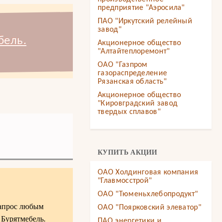
предприятие "Аэросила"
ПАО "Иркутский релейный
завод"
бель.
Акционерное общество
"Алтайтеплоремонт"
ОАО "Газпром
газораспределение
Рязанская область"
Акционерное общество
"Кировградский завод
твердых сплавов"
КУПИТЬ АКЦИИ
ОАО Холдинговая компания
"Главмосстрой"
ОАО "Тюменьхлебопродукт"
запрос любым
ОАО "Поярковский элеватор"
 Бурятмебель.
ПАО энергетики и