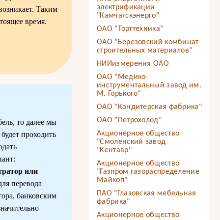
электрификации
 возникает. Таким
"Камчатскэнерго"
тоящее время.
ОАО "Торгтехника"
ОАО "Березовский комбинат
строительных материалов"
НИИизмерения ОАО
ОАО "Медико-
инструментальный завод им.
М. Горького"
ОАО "Кондитерская фабрика"
ОАО "Петрохолод"
ель, то далее мы
Акционерное общество
 будет проходить
"Смоленский завод
одать
"Кентавр"
иант:
Акционерное общество
тратор или
"Газпром газораспределение
Майкоп"
для перевода
ПАО "Глазовская мебельная
тора, банковским
фабрика"
значительно
Акционерное общество