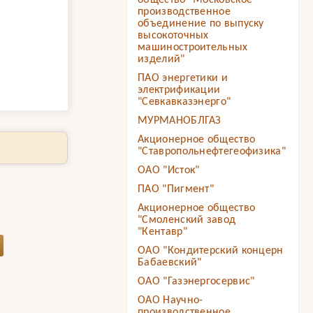
общество "Московское
производственное
объединение по выпуску
высокоточных
машиностроительных
изделий"
ПАО энергетики и
электрификации
"Севкавказэнерго"
МУРМАНОБЛГАЗ
Акционерное общество
"Ставропольнефтегеофизика"
ОАО "Исток"
ПАО "Пигмент"
Акционерное общество
"Смоленский завод
"Кентавр"
ОАО "Кондитерский концерн
Бабаевский"
ОАО "Газэнергосервис"
ОАО Научно-
производственное