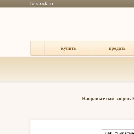
forstock.ru
купить
продать
Направьте нам запрос.