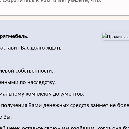
Обратитесь к нам, и Вы узнаете, что:
урятмебель.
заставит Вас долго ждать.
левой собственности.
енными по наследству.
имальному комплекту документов.
о получения Вами денежных средств займет не боле
е Вы.
ей цене: оставьте свою -
мы сообщим,
когда она бу