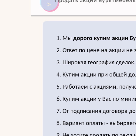
Продать акции Бурятмебель. 
1. Мы
дорого купим акции Б
2. Ответ по цене на акции не 
3. Широкая география сделок.
4. Купим акции при общей до
5. Работаем с акциями, получ
6. Купим акции у Вас по мин
7. От подписания договора д
8. Вариант оплаты - выбирает
9. Не хотите продать по текущ