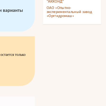
"АККОНД"
ОАО «Опытно-
 и варианты
экспериментальный завод
«Орггидромаш»
остается только