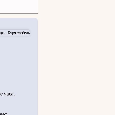
е часа.
дет