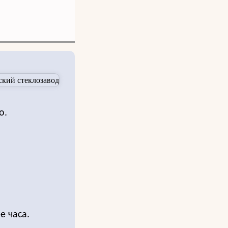
о.
е часа.