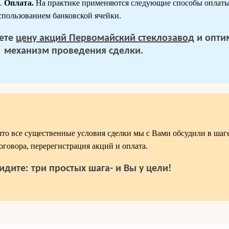
ы.
Оплата.
На практике применяются следующие способы оплат
спользованием банковской ячейки.
аете
цену акций Первомайский стеклозавод
и опти
механизм проведения сделки.
что все существенные условия сделки мы с Вами обсудили в шаге2
оговора, перерегистрация акций и оплата.
идите: три простых шага- и Вы у цели!