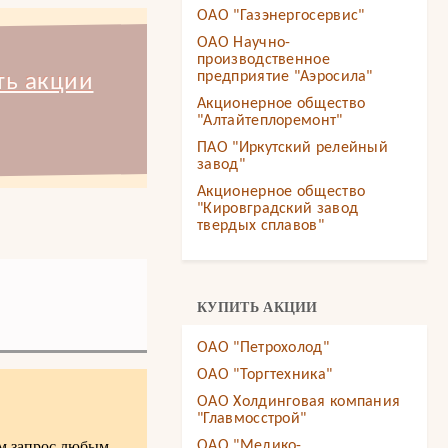
ОАО "Газэнергосервис"
ОАО Научно-
производственное
предприятие "Аэросила"
ть акции
Акционерное общество
"Алтайтеплоремонт"
ПАО "Иркутский релейный
завод"
Акционерное общество
"Кировградский завод
твердых сплавов"
КУПИТЬ АКЦИИ
ОАО "Петрохолод"
ОАО "Торгтехника"
ОАО Холдинговая компания
"Главмосстрой"
ам запрос любым
ОАО "Медико-