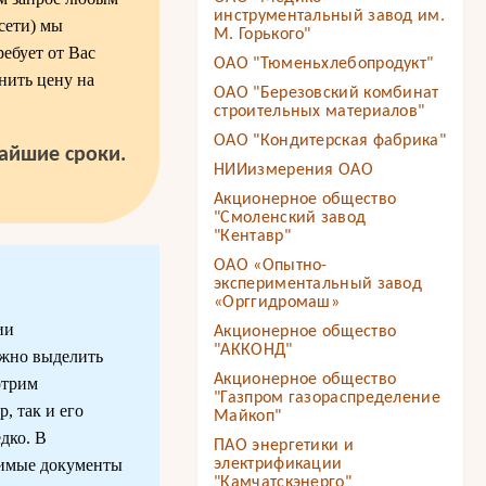
инструментальный завод им.
сети) мы
М. Горького"
ребует от Вас
ОАО "Тюменьхлебопродукт"
нить цену на
ОАО "Березовский комбинат
строительных материалов"
ОАО "Кондитерская фабрика"
чайшие сроки.
НИИизмерения ОАО
Акционерное общество
"Смоленский завод
"Кентавр"
ОАО «Опытно-
экспериментальный завод
«Орггидромаш»
ии
Акционерное общество
"АККОНД"
ожно выделить
Акционерное общество
отрим
"Газпром газораспределение
, так и его
Майкоп"
дко. В
ПАО энергетики и
одимые документы
электрификации
"Камчатскэнерго"