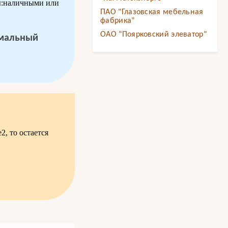
ы:наличными или
ПАО "Глазовская мебельная
фабрика"
ОАО "Поярковский элеватор"
мальный
, то остается