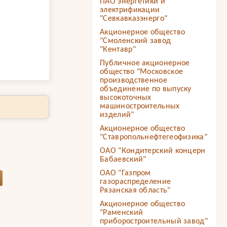
ПАО энергетики и
электрификации
"Севкавказэнерго"
Акционерное общество
"Смоленский завод
"Кентавр"
Публичное акционерное
общество "Московское
производственное
объединение по выпуску
высокоточных
машиностроительных
изделий"
Акционерное общество
"Ставропольнефтегеофизика"
ОАО "Кондитерский концерн
Бабаевский"
ОАО "Газпром
газораспределение
Рязанская область"
Акционерное общество
"Раменский
приборостроительный завод"