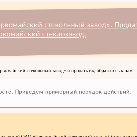
рвомайский стекольный завод». Прода
рвомайский стеклозавод.
рвомайский стекольный завод» и продать их, обратитесь к нам.
осто. Приведем примерный порядок действий.
ость акций ОАО «Первомайский стекольный завод».Отправьте н