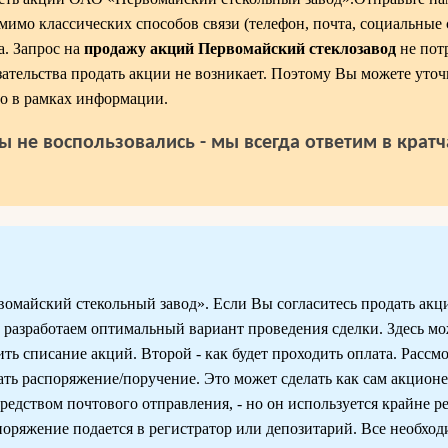
мимо классических способов связи (телефон, почта, социальные 
а. Запрос на
продажу акций Первомайский стеклозавод
не пот
зательства продать акции не возникает. Поэтому Вы можете уточ
о в рамках информации.
ы не воспользовались - мы всегда ответим в крат
омайский стекольный завод». Если Вы согласитесь продать акц
ы разработаем оптимальный вариант проведения сделки. Здесь м
ить списание акций. Второй - как будет проходить оплата. Рассм
ь распоряжение/поручение. Это может сделать как сам акционер
редством почтового отправления, - но он используется крайне ре
поряжение подается в регистратор или депозитарий. Все необх