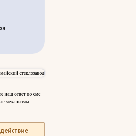
за
е наш ответ по смс.
ные механизмы
одействие