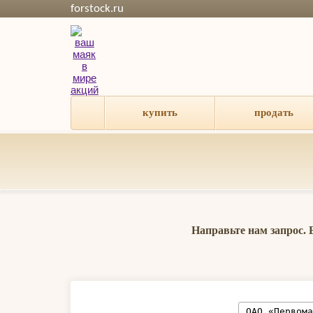
forstock.ru
купить
продать
Направьте нам запрос.