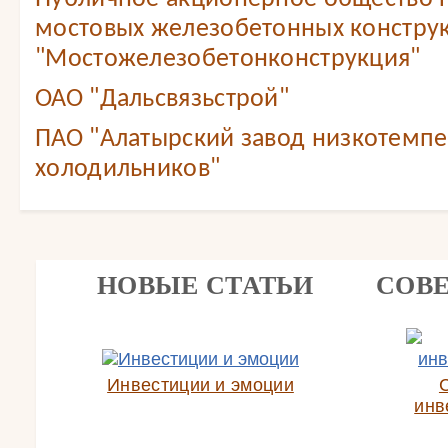
мостовых железобетонных констру
"Мостожелезобетонконструкция"
ОАО "Дальсвязьстрой"
ПАО "Алатырский завод низкотемп
холодильников"
НОВЫЕ СТАТЬИ
СОВ
Инвестиции и эмоции
инв