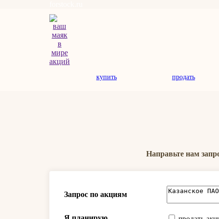
forstock.ru
купить
продать
Направьте нам запр
Запрос по акциям
Я планирую
продать акц