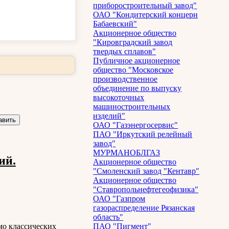
приборостроительный завод"
ОАО "Кондитерский концерн
Бабаевский"
Акционерное общество
"Кировградский завод
твердых сплавов"
Публичное акционерное
общество "Московское
производственное
объединение по выпуску
высокоточных
машиностроительных
изделий"
ОАО "Газэнергосервис"
ПАО "Иркутский релейный
завод"
МУРМАНОБЛГАЗ
ий.
Акционерное общество
"Смоленский завод "Кентавр"
Акционерное общество
"Ставропольнефтегеофизика"
ОАО "Газпром
газораспределение Рязанская
область"
мо классических
ПАО "Пигмент"