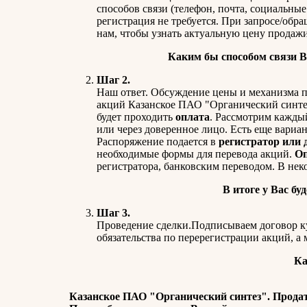
способов связи (телефон, почта, социальные
регистрация не требуется. При запросе/обра
нам, чтобы узнать актуальную цену продажи
Каким бы способом связи В
Шаг 2.
Наш ответ. Обсуждение цены и механизма п
акций Казанское ПАО "Органический синтез
будет проходить
оплата
. Рассмотрим кажды
или через доверенное лицо. Есть еще вариан
Распоряжение подается в
регистратор или 
необходимые формы для перевода акций.
Оп
регистратора, банковским переводом. В не
В итоге у Вас бу
Шаг 3.
Проведение сделки.Подписываем договор ку
обязательства по перерегистрации акций, а 
Ка
Казанское ПАО "Органический синтез". Продат