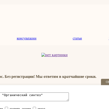
консультации
статьи
ос. Без регистрации! Мы ответим в кратчайшие сроки.
О
ии
купить акции
иное