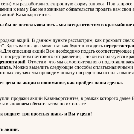
 сети) мы разработали электронную форму запроса. При запросе 
щении к нам у Вас не возникает обязательства продать нам свои 
 акций Казаньоргсинтез.
ы бы не воспользовались - мы всегда ответим в кратчайшие 
родажи акций. В данном пункте рассмотрим, как проходят сдел
". Здесь важны два момента: как будет проходить
перерегистра
й.Для списания акций Вам необходимо подать соответствующее
т: посредством почтового отправления, - но он используется кра
депозитарий
. Отметим, что мы самостоятельного подготавливаем
лата.
Можно выделить следующие способы оплаты:наличными 
которых случаях мы проводим оплату посредством использования
дет цена на акции и понимание, как пройдет наша сделка.
пли-продажи акций Казаньоргсинтез, в рамках которого далее 
мы выполняем обязательства по их оплате.
к видите: три простых шага- и Вы у цели!
ь акции.