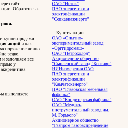
через сайт
ОАО "Исток"
акции. Обратитесь к
ПАО энергетики и
электрификации
"Севкавказэнерго"
сроки.
Купить акции
ОАО «Опытно-
ки купли-продажи
экспериментальный завод
ция акций
и как
«Орггидромаш»
 распоряжение лично
ОАО "Петрохолод"
йне редко.
Акционерное общество
 и заполняем все
"Смоленский завод "Кентавр"
прямо у
НИИизмерения ОАО
 аккредитива.
ПАО энергетики и
электрификации
"Камчатскэнерго"
ПАО "Глазовская мебельная
Вы выполняете
фабрика"
ОАО "Кондитерская фабрика"
ОАО "Медико-
инструментальный завод им.
М. Горького"
Акционерное общество
"Газпром газораспределение