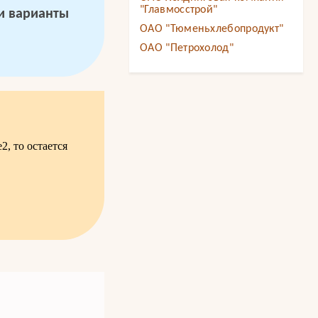
"Главмосстрой"
 и варианты
ОАО "Тюменьхлебопродукт"
ОАО "Петрохолод"
, то остается