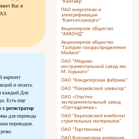
"Кентавр"
бяжет Вас в
ПАО энергетики и
ГАЗ.
электрификации
"Камчатскэнерго"
Акционерное общество
"АККОНД"
Акционерное общество
"Газпром газораспределение
Майкоп"
ОАО "Медико-
инструментальный завод им.
М. Горького"
й вариант
ОАО "Кондитерская фабрика"
акций и оплата.
ОАО "Поярковский элеватор"
м каждый.Для
ОАО «Опытно-
о. Есть еще
экспериментальный завод
«Орггидромаш»
я в
регистратор
рмы для перевода
ОАО "Березовский комбинат
строительных материалов"
ким переводом.
ОАО "Торгтехника"
 реже.
ОАО Холдинговая компания