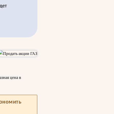
дет
азная цена в
кономить