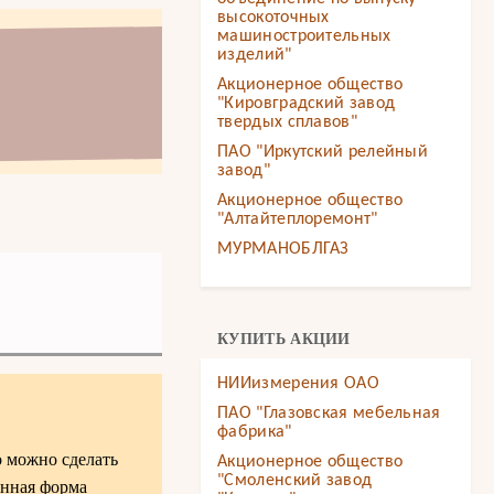
высокоточных
машиностроительных
изделий"
Акционерное общество
"Кировградский завод
твердых сплавов"
ПАО "Иркутский релейный
завод"
Акционерное общество
"Алтайтеплоремонт"
МУРМАНОБЛГАЗ
КУПИТЬ АКЦИИ
НИИизмерения ОАО
ПАО "Глазовская мебельная
фабрика"
о можно сделать
Акционерное общество
"Смоленский завод
онная форма