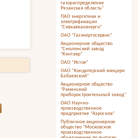
газораспределение
Рязанская область"
ПАО энергетики и
электрификации
"Севкавказэнерго"
ОАО "Газэнергосервис"
Акционерное общество
"Смоленский завод
"Кентавр"
ОАО "Исток"
ОАО "Кондитерский концерн
Бабаевский"
Акционерное общество
"Раменский
приборостроительный завод"
ОАО Научно-
производственное
предприятие "Аэросила"
Публичное акционерное
общество "Московское
производственное
объединение по выпуску