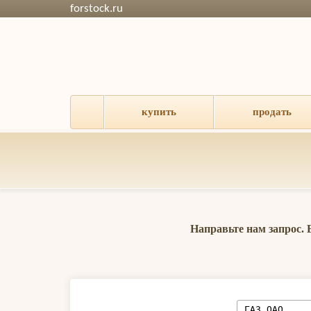
forstock.ru
купить
продать
Направьте нам запрос.