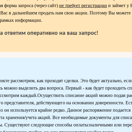
ая форма запроса (через сайт)
не требует регистрации
и займет у 
т Вас в дальнейшем продать нам свои акции. Поэтому Вы можете
 рамках информации.
да ответим оперативно на ваш запрос!
кте рассмотрим, как проходят сделки. Это будет актуально, есл
ь можно выделить два вопроса. Первый - как будет проходить с
 Рассмотрим каждый.Осуществить списание акций можно подав ра
о представителя, действующего на основании доверенности. Ест
но он используется крайне редко. Данное распоряжение подается
еста хранения/учета акций. Все необходимые документы для спис
ты. Существуют следующие способы оплаты:наличными или пере