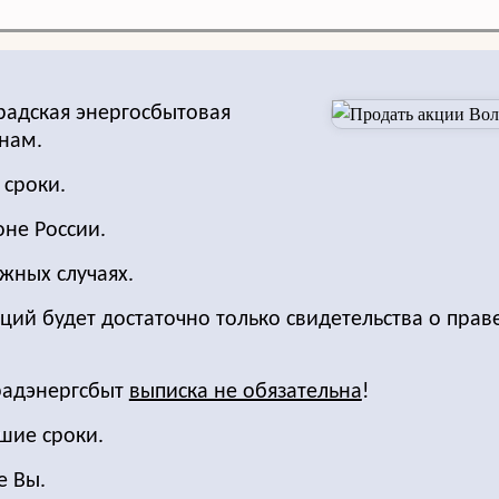
радская энергосбытовая
нам.
 сроки.
оне России.
жных случаях.
ций будет достаточно только свидетельства о прав
радэнергсбыт
выписка не обязательна
!
шие сроки.
е Вы.