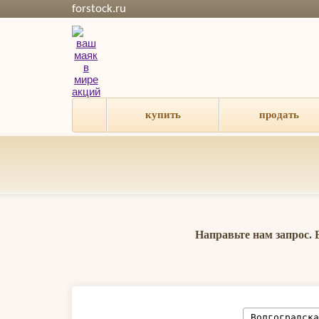
forstock.ru
купить
продать
Направьте нам запрос.