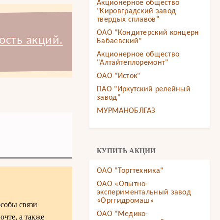
Акционерное общество
"Кировградский завод
твердых сплавов"
ОАО "Кондитерский концерн
ость акций.
Бабаевский"
Акционерное общество
"Алтайтеплоремонт"
ОАО "Исток"
ПАО "Иркутский релейный
завод"
МУРМАНОБЛГАЗ
КУПИТЬ АКЦИИ
ОАО "Торгтехника"
ОАО «Опытно-
экспериментальный завод
«Орггидромаш»
особы связи
ОАО "Медико-
очте, а также