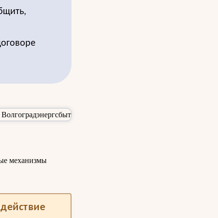
бщить,
договоре
ные механизмы
одействие