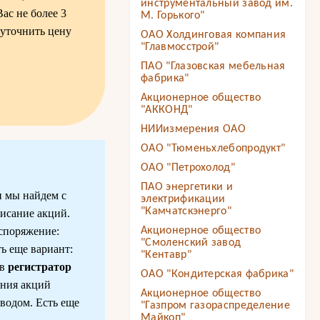
инструментальный завод им.
Вас не более 3
М. Горького"
 уточнить цену
ОАО Холдинговая компания
"Главмосстрой"
ПАО "Глазовская мебельная
фабрика"
Акционерное общество
"АККОНД"
НИИизмерения ОАО
ОАО "Тюменьхлебопродукт"
ОАО "Петрохолод"
ПАО энергетики и
и мы найдем с
электрификации
"Камчатскэнерго"
писание акций.
споряжение:
Акционерное общество
"Смоленский завод
ь еще вариант:
"Кентавр"
 в
регистратор
ОАО "Кондитерская фабрика"
ания акций
Акционерное общество
водом. Есть еще
"Газпром газораспределение
Майкоп"