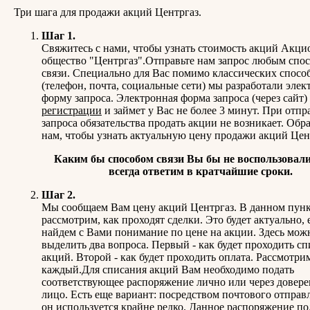
Три шага для продажи акций Центргаз.
Шаг 1.
Свяжитесь с нами, чтобы узнать стоимость акций Акци
общество "Центргаз".Отправьте нам запрос любым спо
связи. Специально для Вас помимо классических спосо
(телефон, почта, социальные сети) мы разработали эле
форму запроса. Электронная форма запроса (через сайт)
регистрации
и займет у Вас не более 3 минут. При отпр
запроса обязательства продать акции не возникает. Обра
нам, чтобы узнать актуальную цену продажи акций Цен
Каким бы способом связи Вы бы не воспользовали
всегда ответим в кратчайшие сроки.
Шаг 2.
Мы сообщаем Вам цену акций Центргаз. В данном пун
рассмотрим, как проходят сделки. Это будет актуально,
найдем с Вами понимание по цене на акции. Здесь мож
выделить два вопроса. Первый - как будет проходить с
акций. Второй - как будет проходить оплата. Рассмотри
каждый.Для списания акций Вам необходимо подать
соответствующее распоряжение лично или через довер
лицо. Есть еще вариант: посредством почтового отправл
он используется крайне редко. Данное распоряжение по