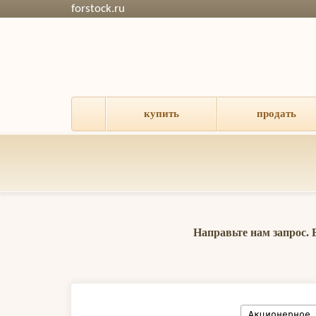
forstock.ru
купить
продать
Направьте нам запрос.