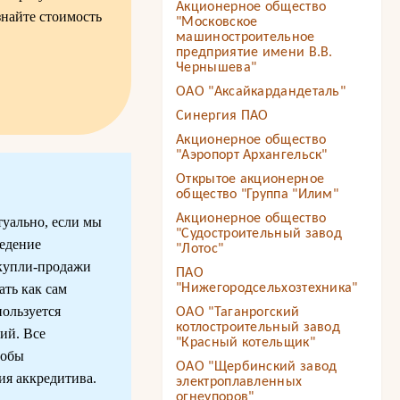
Акционерное общество
знайте стоимость
"Московское
машиностроительное
предприятие имени В.В.
Чернышева"
ОАО "Аксайкардандеталь"
Синергия ПАО
Акционерное общество
"Аэропорт Архангельск"
Открытое акционерное
общество "Группа "Илим"
Акционерное общество
туально, если мы
"Судостроительный завод
ведение
"Лотос"
 купли-продажи
ПАО
ть как сам
"Нижегородсельхозтехника"
пользуется
ОАО "Таганрогский
котлостроительный завод
ий. Все
"Красный котельщик"
собы
ОАО "Щербинский завод
ия аккредитива.
электроплавленных
огнеупоров"