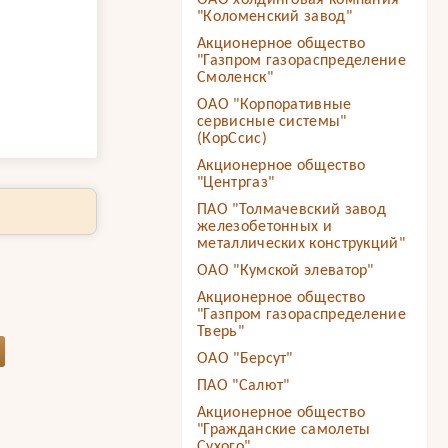
ОАО холдинговая компания
"Коломенский завод"
Акционерное общество
"Газпром газораспределение
Смоленск"
ОАО "Корпоративные
сервисные системы"
(КорСсис)
Акционерное общество
"Центргаз"
ПАО "Толмачевский завод
железобетонных и
металлических конструкций"
ОАО "Кумской элеватор"
Акционерное общество
"Газпром газораспределение
Тверь"
ОАО "Берсут"
ПАО "Салют"
Акционерное общество
"Гражданские самолеты
Сухого"