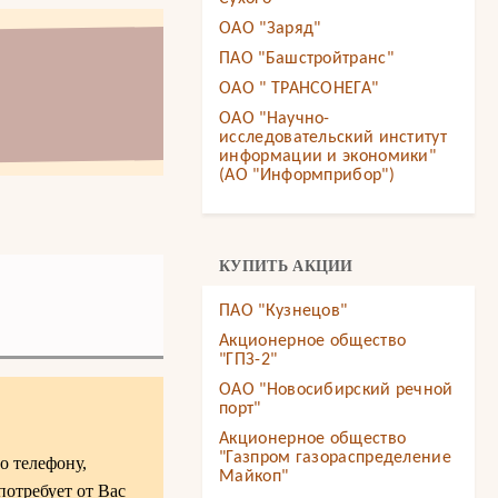
ОАО "Заряд"
ПАО "Башстройтранс"
ОАО " ТРАНСОНЕГА"
ОАО "Научно-
исследовательский институт
информации и экономики"
(АО "Информприбор")
КУПИТЬ АКЦИИ
ПАО "Кузнецов"
Акционерное общество
"ГПЗ-2"
ОАО "Новосибирский речной
порт"
Акционерное общество
"Газпром газораспределение
о телефону,
Майкоп"
 потребует от Вас