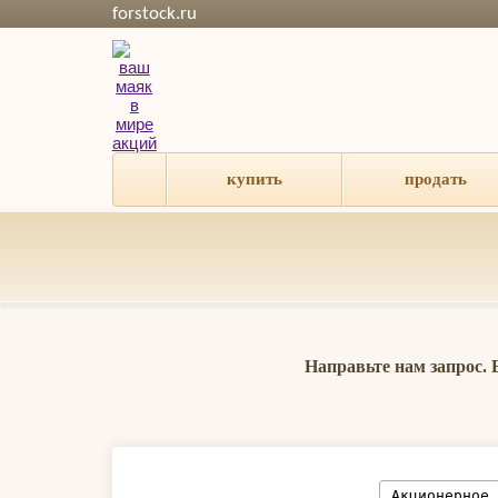
forstock.ru
купить
продать
Направьте нам запрос.