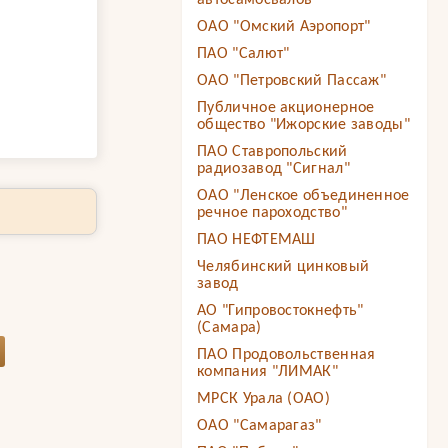
автосамосвалов"
ОАО "Омский Аэропорт"
ПАО "Салют"
ОАО "Петровский Пассаж"
Публичное акционерное
общество "Ижорские заводы"
ПАО Ставропольский
радиозавод "Сигнал"
ОАО "Ленское объединенное
речное пароходство"
ПАО НЕФТЕМАШ
Челябинский цинковый
завод
АО "Гипровостокнефть"
(Самара)
ПАО Продовольственная
компания "ЛИМАК"
МРСК Урала (ОАО)
ОАО "Самарагаз"