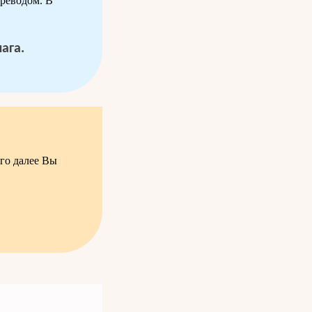
реводом. В
ага.
го далее Вы