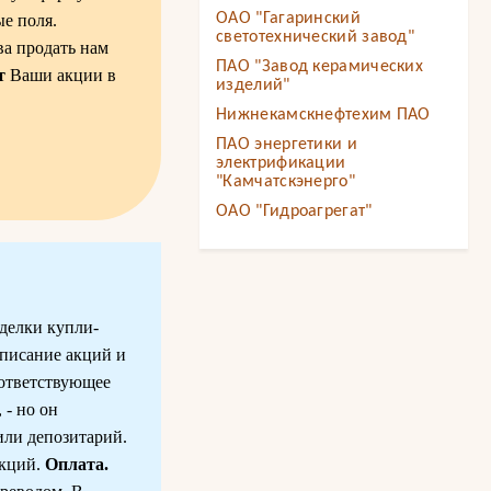
ОАО "Гагаринский
е поля.
светотехнический завод"
ва продать нам
ПАО "Завод керамических
т
Ваши акции в
изделий"
Нижнекамскнефтехим ПАО
ПАО энергетики и
электрификации
"Камчатскэнерго"
ОАО "Гидроагрегат"
делки купли-
списание акций и
оответствующее
 - но он
или депозитарий.
акций.
Оплата.