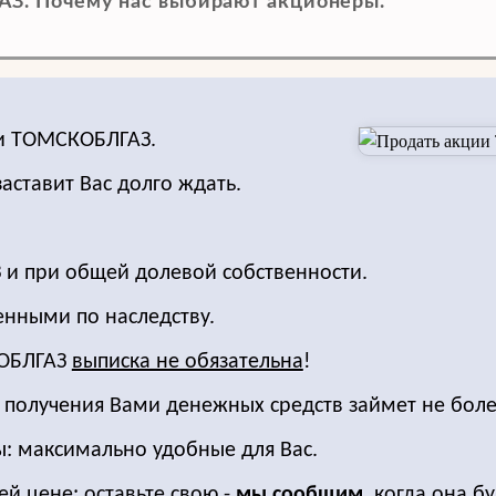
З. Почему нас выбирают акционеры.
ии ТОМСКОБЛГАЗ.
заставит Вас долго ждать.
 и при общей долевой собственности.
енными по наследству.
КОБЛГАЗ
выписка не обязательна
!
о получения Вами денежных средств займет не боле
ы: максимально удобные для Вас.
ей цене: оставьте свою -
мы сообщим,
когда она бу