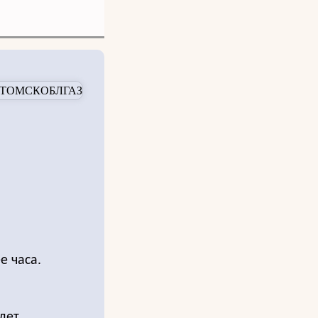
е часа.
дет