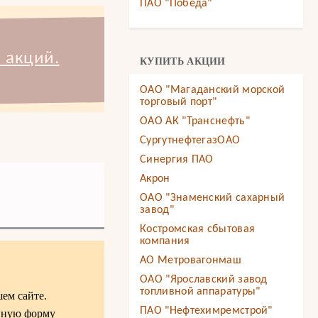
ПАО "Победа"
 акций.
КУПИТЬ АКЦИИ
ОАО "Магаданский морской
торговый порт"
ОАО АК "Транснефть"
СургутнефтегазОАО
Синергия ПАО
Акрон
ОАО "Знаменский сахарный
завод"
Костромская сбытовая
компания
АО Метровагонмаш
ОАО "Ярославский завод
топливной аппаратуры"
ем сайте.
ПАО "Нефтехимремстрой"
онную форму