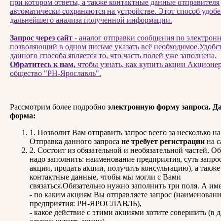
при котором ответы, а также контактные данные отправителя
автоматически сохраняются на устройстве. Этот способ удобе
дальнейшего анализа полученной информации.
Запрос через сайт
- аналог отправки сообщения по электронн
позволяющий в одном письме указать всё необходимое.Удобс
данного способа является то, что часть полей уже заполнена.
Обратитесь к нам,
чтобы узнать, как купить акции Акционе
общество "РН-Ярославль".
Рассмотрим более подробно
электронную форму запроса.
Д
форма:
1. Позволит Вам отправить запрос всего за несколько н
Отправка данного запроса
не требует регистрации
на с
2. Состоит из обязательной и необязательной частей. О
надо заполнить: наименование предприятия, суть запро
акции, продать акции, получить консультацию), а такж
контактные данные, чтобы мы могли с Вами
связаться.Обязательно нужно заполнить три поля. А им
- по каким акциям Вы отправляете запрос (наименован
предприятия: РН-ЯРОСЛАВЛЬ),
- какое действие с этими акциями хотите совершить (в 