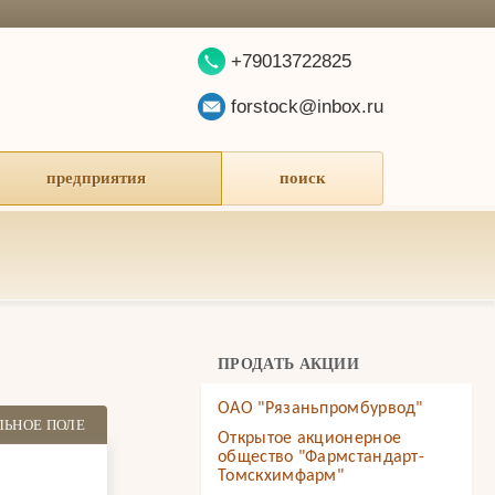
+79013722825
forstock@inbox.ru
предприятия
поиск
ПРОДАТЬ АКЦИИ
ОАО "Рязаньпромбурвод"
ЛЬНОЕ ПОЛЕ
Открытое акционерное
общество "Фармстандарт-
Томскхимфарм"