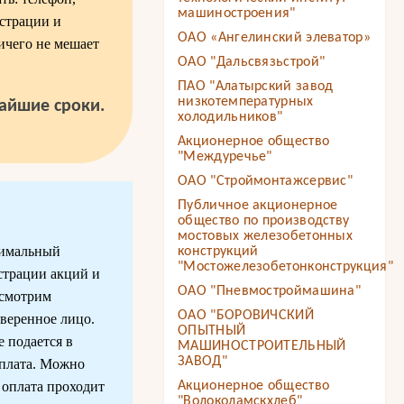
машиностроения"
истрации и
ОАО «Ангелинский элеватор»
ичего не мешает
ОАО "Дальсвязьстрой"
ПАО "Алатырский завод
низкотемпературных
чайшие сроки.
холодильников"
Акционерное общество
"Междуречье"
ОАО "Строймонтажсервис"
Публичное акционерное
общество по производству
мостовых железобетонных
тимальный
конструкций
"Мостожелезобетонконструкция"
страции акций и
ОАО "Пневмостроймашина"
ссмотрим
ОАО "БОРОВИЧСКИЙ
веренное лицо.
ОПЫТНЫЙ
е подается в
МАШИНОСТРОИТЕЛЬНЫЙ
ЗАВОД"
Оплата. Можно
 оплата проходит
Акционерное общество
"Волоколамскхлеб"