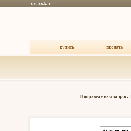
forstock.ru
купить
продать
Направьте нам запрос.