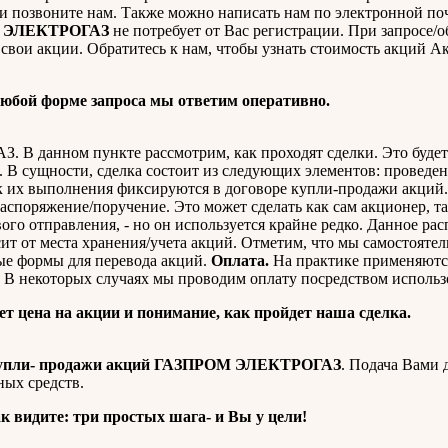
и позвоните нам. Также можно написать нам по электронной по
М ЭЛЕКТРОГАЗ
не потребует от Вас регистрации. При запросе/
м свои акции. Обратитесь к нам, чтобы узнать стоимость акций 
юбой форме запроса мы ответим оперативно.
В данном пункте рассмотрим, как проходят сделки. Это будет 
. В сущности, сделка состоит из следующих элементов: проведе
к их выполнения фиксируются в договоре купли-продажи акций
споряжение/поручение. Это может сделать как сам акционер, та
ого отправления, - но он используется крайне редко. Данное ра
сит от места хранения/учета акций. Отметим, что мы самостояте
ые формы для перевода акций.
Оплата.
На практике применяют
В некоторых случаях мы проводим оплату посредством использ
дет цена на акции и понимание, как пройдет наша сделка.
упли- продажи акций ГАЗПРОМ ЭЛЕКТРОГАЗ
. Подача Вами 
ых средств.
к видите: три простых шага- и Вы у цели!