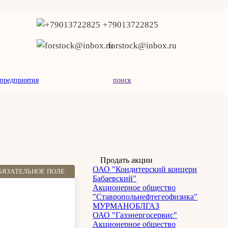
+79013722825
forstock@inbox.ru
предприятия
поиск
Продать акции
ОАО "Кондитерский концерн
БЯЗАТЕЛЬНОЕ ПОЛЕ
Бабаевский"
Акционерное общество
"Ставропольнефтегеофизика"
МУРМАНОБЛГАЗ
ОАО "Газэнергосервис"
Акционерное общество