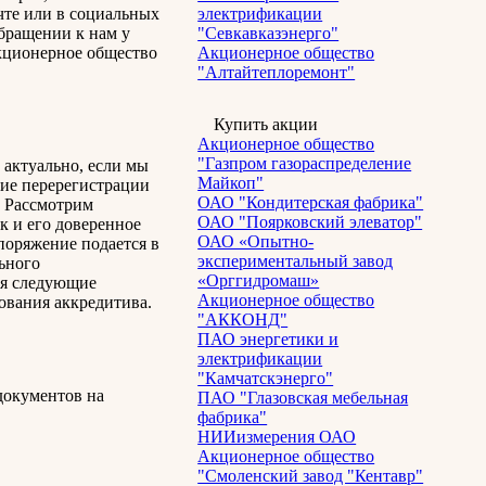
чте или в социальных
электрификации
обращении к нам у
"Севкавказэнерго"
Акционерное общество
Акционерное общество
"Алтайтеплоремонт"
Купить акции
Акционерное общество
"Газпром газораспределение
актуально, если мы
Майкоп"
ние перерегистрации
ОАО "Кондитерская фабрика"
. Рассмотрим
ОАО "Поярковский элеватор"
к и его доверенное
ОАО «Опытно-
споряжение подается в
экспериментальный завод
льного
«Орггидромаш»
ся следующие
Акционерное общество
ования аккредитива.
"АККОНД"
ПАО энергетики и
электрификации
"Камчатскэнерго"
документов на
ПАО "Глазовская мебельная
фабрика"
НИИизмерения ОАО
Акционерное общество
"Смоленский завод "Кентавр"