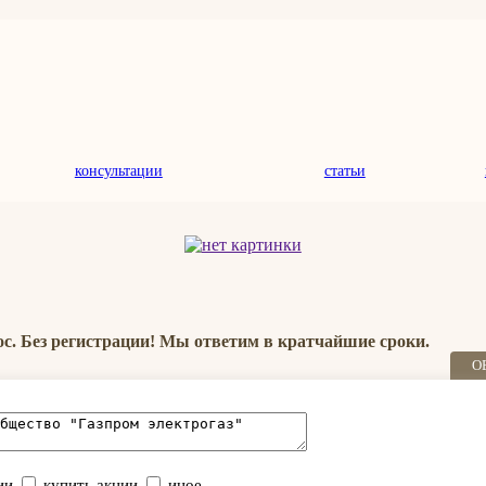
консультации
статьи
ос. Без регистрации! Мы ответим в кратчайшие сроки.
О
ии
купить акции
иное