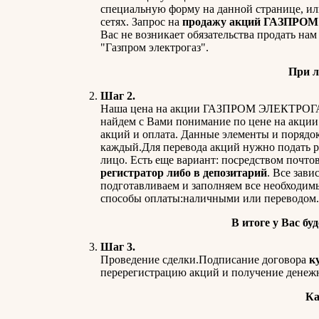
специальную форму на данной странице, ил
сетях. Запрос на
продажу акций ГАЗПРО
Вас не возникает обязательства продать на
"Газпром электрогаз".
При л
Шаг 2.
Наша цена на акции ГАЗПРОМ ЭЛЕКТРОГАЗ. 
найдем с Вами понимание по цене на акции
акций и оплата. Данные элементы и порядо
каждый.Для перевода акций нужно подать ра
лицо. Есть еще вариант: посредством почтов
регистратор либо в депозитарий
. Все зави
подготавливаем и заполняем все необходим
способы оплаты:наличными или переводом. 
В итоге у Вас бу
Шаг 3.
Проведение сделки.Подписание договора
к
перерегистрацию акций и получение денежн
Ка