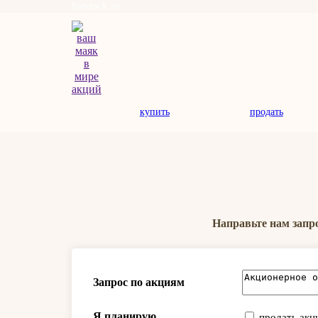
forstock.ru
купить
продать
Направьте нам запр
Запрос по акциям
Я планирую
продать акц