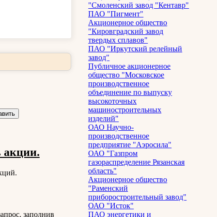
"Смоленский завод "Кентавр"
ПАО "Пигмент"
Акционерное общество
"Кировградский завод
твердых сплавов"
ПАО "Иркутский релейный
завод"
Публичное акционерное
общество "Московское
производственное
объединение по выпуску
высокоточных
машиностроительных
изделий"
ОАО Научно-
производственное
предприятие "Аэросила"
 акции.
ОАО "Газпром
газораспределение Рязанская
область"
кций.
Акционерное общество
"Раменский
приборостроительный завод"
ОАО "Исток"
апрос, заполнив
ПАО энергетики и