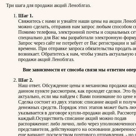
Три шага для продажи акций Леноблгаз.
Шаг 1.
Свяжитесь с нами и узнайте наши цены на акции Леноб
можно сделать, отправив нам запрос любым способом с
Помимо телефона, электронной почты и социальных се
специально для Вас мы разработали электронную форму
Запрос через сайт не потребует от Вас регистрации и за
времени. При отправке запроса обязательства продать а
возникает. Обратитесь к нам, чтобы узнать актуальную 
продажи акций Леноблгаз.
Вне зависимости от способа связи мы ответим опе
Шаг 2.
Наш ответ. Обсуждение цены и механизма продажи акц
данном пункте рассмотрим, как проходят сделки. Это б
актуально, если мы найдем с Вами понимание по цене н
Сделка состоит из двух этапов: списание акций и полу
денежных средств. Порядок этих этапов может быть л
указывается в договоре купли-продажи акций. Рассмот
каждый.Осуществить списание акций можно подав
распоряжение: либо лично, либо через уполномоченног
представителя, действующего на основании довереннос
еще вариант: посредством почтового отправления, - но 