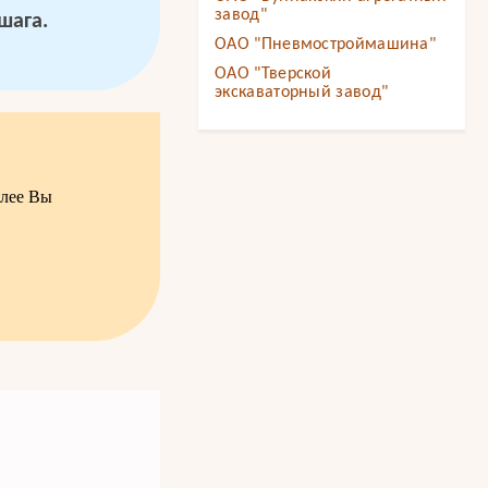
завод"
шага.
ОАО "Пневмостроймашина"
ОАО "Тверской
экскаваторный завод"
алее Вы