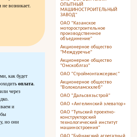
ОПЫТНЫЙ
 не возникает.
МАШИНОСТРОИТЕЛЬНЫЙ
ЗАВОД"
ОАО "Казанское
моторостроительное
производственное
объединение"
Акционерное общество
"Междуречье"
Акционерное общество
"Омскоблгаз"
ОАО "Строймонтажсервис"
ми, как будет
Акционерное общество
роходить
оплата
.
"Волоколамскхлеб"
или через
ОАО "Дальсвязьстрой"
дко.
ОАО «Ангелинский элеватор»
иваем и
ОАО "Тульский проектно-
обы
конструкторский
у, но они
технологический институт
машиностроения"
ОАО "Буйнакский агрегатный