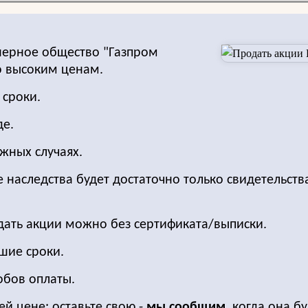
нерное общество "Газпром
о высоким ценам.
 сроки.
де.
жных случаях.
е наследства будет достаточно только свидетельств
одать акции можно без сертификата/выписки.
шие сроки.
обов оплаты.
ей цене: оставьте свою -
мы сообщим,
когда она бу