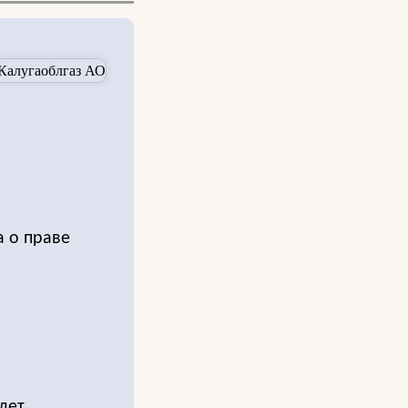
а о праве
дет