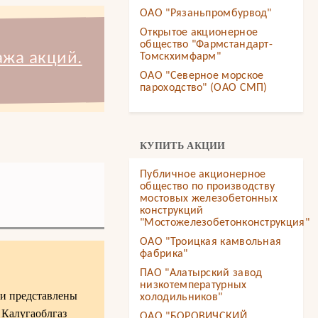
ОАО "Рязаньпромбурвод"
Открытое акционерное
общество "Фармстандарт-
ажа акций.
Томскхимфарм"
ОАО "Северное морское
пароходство" (ОАО СМП)
КУПИТЬ АКЦИИ
Публичное акционерное
общество по производству
мостовых железобетонных
конструкций
"Мостожелезобетонконструкция"
ОАО "Троицкая камвольная
фабрика"
ПАО "Алатырский завод
низкотемпературных
зи представлены
холодильников"
 Калугаоблгаз
ОАО "БОРОВИЧСКИЙ