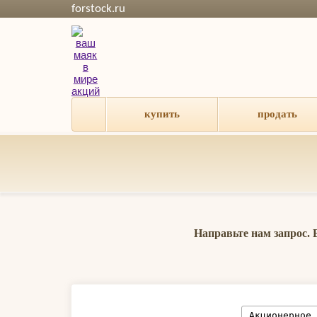
forstock.ru
купить
продать
Направьте нам запрос.