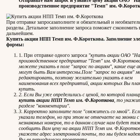
Отправьте нам запрос и узнайте цену акций ОАО "На
производственное предприятие "Темп" им. Ф.Корот
При отправке запросазаполните и обязательный и необязате
разделы. Детальное заполнение запроса поможет сэкономить 
дальнейшем.
Купить акции НПП Темп им. Ф.Короткова. Заполнение эл
формы:
1. При отправке одного запроса
"купить акции ОАО "На
производственное предприятие "Темп" им. Ф.Коротков
можете указать в поле
"запрос по акциям"
, какие еще 
могут быть Вам интересны.Поле
"запрос по акциям"
м
редактировать, поэтому желательно указать в нем
наименования всех предприятий, акции которых Вы пла
купить.
2. Если Вы уже определились с ценой, по которой плани
купить акции НПП Темп им. Ф.Короткова
, то укажит
разделе
"комментарии"
.
3. Корректно заполните поле "свяжитесь со мной". Ес
указали телефон, но при этом не отвечаете на звонки с
незнакомых номеров, то в данном случае нам будет тя
сообщить Вам цену на акции НПП Темп им. Ф.Коротко
укажете адрес электронной почты, то мы будем надея
Вы ее периодически проверяете.