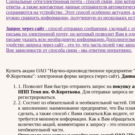
Социальные сети/электронная почта - способ связи, при кото
ответы, а также контактные данные отправителя автоматичес
сохраняются на устройстве. Этот способ особенно актуален, к
нужно сравнить информацию, полученную из нескольких ист
Запрос через сайт
- способ отправки сообщения, сходный с о
письма по электронной почте, но который позволит Вам в од
письме указать всю необходимую информацию.Дополнитель
удобство запроса через сайт - это то, что часть полей уже запо
Вне зависимости от способа связи - мы ответим оперативно.
Купить акции ОАО "Научно-производственное предприятие 
Ф.Короткова": электронная форма запроса (через сайт).
Данна
1. Позволит Вам быстро отправить запрос на
покупку 
НПП Темп им. Ф.Короткова
. Для отправки запроса н
регистрироваться.
2. Состоит из обязательной и необязательной частей. О
к заполнению: наименование предприятие, что Вы пла
сделать, а также способ с Вами связаться.Как видите, от
требуется минимум информации. Как к Вам обращаться
количество акций, комментарии к запросу - это относит
необязательной части.