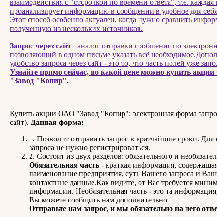
взаимодействия с "отсрочкой по времени ответа", т.е. каждая 
проанализирует информацию в сообщении в удобное для себя
Этот способ особенно актуален, когда нужно сравнить инфо
полученную из нескольких источников.
Запрос через сайт
- аналог отправки сообщения по электронн
позволяющий в одном письме указать всё необходимое.Допо
удобство запроса через сайт - это то, что часть полей уже запо
Узнайте прямо сейчас, по какой цене можно купить акци
"Завод "Копир".
Купить акции ОАО "Завод "Копир": электронная форма запрос
сайт).
Данная форма:
1. Позволит отправить запрос в кратчайшие сроки. Для
запроса не нужно регистрироваться.
2. Состоит из двух разделов: обязательного и необязател
Обязательная часть
- краткая информация, содержаща
наименование предприятия, суть Вашего запроса и Ва
контактные данные.Как видите, от Вас требуется мини
информации. Необязательная часть - это та информация
Вы можете сообщить нам дополнительно.
Отправьте нам запрос, и мы обязательно на него отв