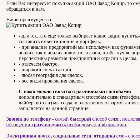
Если Вас интересует покупка акций ОАО Завод Копир, то см
обращаться к нам.
Наши преимущества:
- для тех, кто еще только выбирает какие акции купить
составить инвестиционный портфель,
- при анализе предприятий мы используем как фундам
анализ, так и анализ новостного фона, чтобы лучше опр
перспективы развития предприятия и отрасли в целом.
- отвечаем быстро,
- широкий спектр акций,
- любая география для сделок,
- все виды проведения сделок.
С нами можно связаться различными способами:
дополнительно к стандартным способам связи (телефон,
вайбер, вотсап) мы создали электронную форму запроса
заполняется на данной странице.
Звонок по телефону
- самый
быстрый
способ связи, позвол
обращении
сразу получить
необходимую информацию.
Электронная почта, социальные сети, отправка смс
- спос