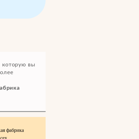
 которую вы
более
фабрика
кая фабрика
всех