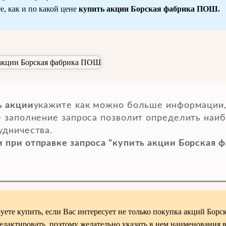
, как и по какой цене
купить акции Борская фабрика ПОШ.
ь акции
укажите как можно больше информации,
 заполнение запроса позволит определить наи
удничества.
при отправке запроса "купить акции Борская 
уете купить, если Вас интересует не только покупка акций Борс
дактировать, поэтому желательно указать в нем наименования 