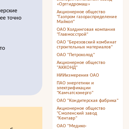
«Орггидромаш»
терские
Акционерное общество
"Газпром газораспределение
лее точно
Майкоп"
ОАО Холдинговая компания
"Главмосстрой"
ОАО "Березовский комбинат
строительных материалов"
то
ОАО "Петрохолод"
Акционерное общество
"АККОНД"
НИИизмерения ОАО
ПАО энергетики и
электрификации
"Камчатскэнерго"
ОАО "Кондитерская фабрика"
Акционерное общество
"Смоленский завод
"Кентавр"
ОАО "Медико-