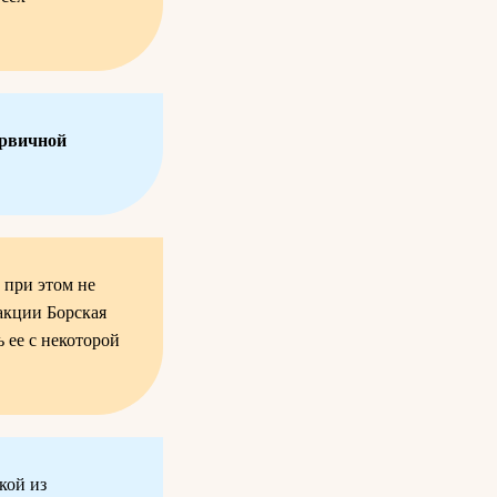
ервичной
 при этом не
 акции Борская
 ее с некоторой
кой из