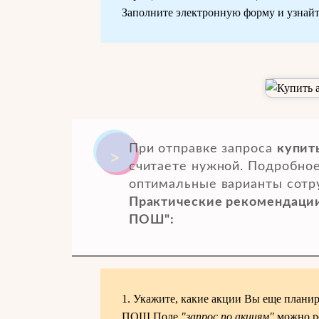
Заполните электронную форму и узнайте
При отправке запроса
купит
считаете нужной. Подробное
оптимальные варианты сотр
Практические рекомендации 
ПОШ":
1. Укажите, какие акции Вы еще планир
ПОШ.Поле
"запрос по акциям"
можно ре