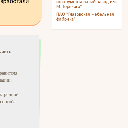
азработали
инструментальный завод им.
М. Горького"
ПАО "Глазовская мебельная
фабрика"
учить
правителя
мации.
ектронной
 способа