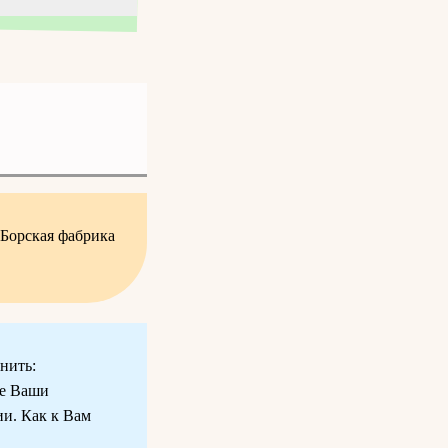
 Борская фабрика
нить:
же Ваши
ии. Как к Вам