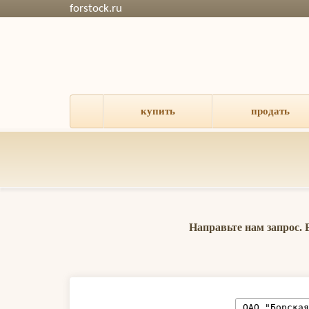
forstock.ru
купить
продать
Направьте нам запрос.