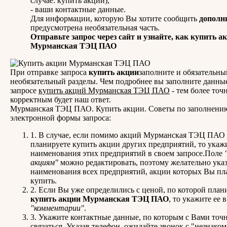
случае: купить акции),
- ваши контактные данные.
Для информации, которую Вы хотите сообщить
дополн
предусмотрена необязательная часть.
Отправьте запрос через сайт и узнайте, как купить а
Мурманская ТЭЦ ПАО
При отправке запроса
купить акции
заполните и обязательны
необязательный разделы. Чем подробнее вы заполните данны
запросе
купить акций Мурманская ТЭЦ ПАО
- тем более точ
корректным будет наш ответ.
Мурманская ТЭЦ ПАО. Купить акции. Советы по заполнени
электронной формы запроса:
1. В случае, если помимо акций Мурманская ТЭЦ ПАО
планируете купить акции других предприятий, то укаж
наименования этих предприятий в своем запросе.Поле
акциям"
можно редактировать, поэтому желательно указ
наименования всех предприятий, акции которых Вы пл
купить.
2. Если Вы уже определились с ценой, по которой план
купить акции Мурманская ТЭЦ ПАО
, то укажите ее в
"комментарии"
.
3. Укажите контактные данные, по которым с Вами точ
связаться. Указав телефон, ожидайте звонок с "незнако